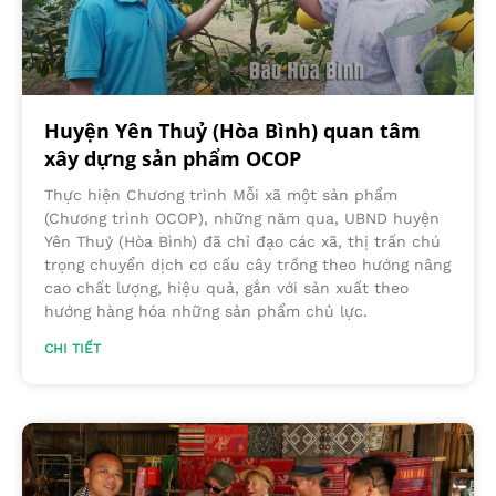
Huyện Yên Thuỷ (Hòa Bình) quan tâm
xây dựng sản phẩm OCOP
Thực hiện Chương trình Mỗi xã một sản phẩm
(Chương trình OCOP), những năm qua, UBND huyện
Yên Thuỷ (Hòa Bình) đã chỉ đạo các xã, thị trấn chú
trọng chuyển dịch cơ cấu cây trồng theo hướng nâng
cao chất lượng, hiệu quả, gắn với sản xuất theo
hướng hàng hóa những sản phẩm chủ lực.
CHI TIẾT