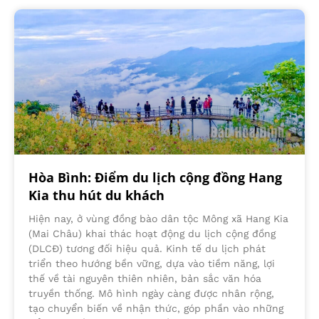
Hòa Bình: Điểm du lịch cộng đồng Hang
Kia thu hút du khách
Hiện nay, ở vùng đồng bào dân tộc Mông xã Hang Kia
(Mai Châu) khai thác hoạt động du lịch cộng đồng
(DLCĐ) tương đối hiệu quả. Kinh tế du lịch phát
triển theo hướng bền vững, dựa vào tiềm năng, lợi
thế về tài nguyên thiên nhiên, bản sắc văn hóa
truyền thống. Mô hình ngày càng được nhân rộng,
tạo chuyển biến về nhận thức, góp phần vào những