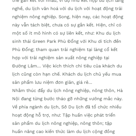
thể gắn kết với nhau, ví dụ như kết hợp du lịch làng
nghề, du lịch văn hoá với du lịch với hoạt động trải
nghiệm nông nghiệp. Song, hiện nay, các hoạt động
này vẫn tách biệt, chưa có sự gắn kết. Hiện, chỉ có
một số ít mô hình có sự liên kết, như: Khu du lịch
sinh thái Green Park Phù Đổng với Khu di tích đền
Phù Đổng; tham quan trải nghiệm tại làng cổ kết
hợp với trải nghiệm sản xuất nông nghiệp tại
Đường Lâm… Việc kích thích chi tiêu của khách du
lịch cũng còn hạn chế. Khách du lịch chủ yếu mua
sản phẩm lưu niệm đơn giản, giá rẻ…
Nhằm thúc đẩy du lịch nông nghiệp, nông thôn, Hà
Nội đang từng bước tháo gỡ những vướng mắc này.
Về phía ngành du lịch, Sở Du lịch đã tổ chức nhiều
hoạt động hỗ trợ, như: Tập huấn việc phát triển
sản phẩm du lịch nông nghiệp, nông thôn; tập
huấn nâng cao kiến thức làm du lịch cộng đồng