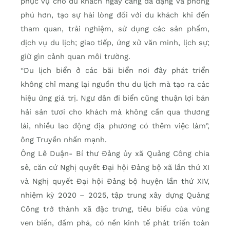
phục vụ cho du khách ngày càng đa dạng và phong
phú hơn, tạo sự hài lòng đối với du khách khi đến
tham quan, trải nghiệm, sử dụng các sản phẩm,
dịch vụ du lịch; giao tiếp, ứng xử văn minh, lịch sự;
giữ gìn cảnh quan môi trường.
“Du lịch biển ở các bãi biển nơi đây phát triển
không chỉ mang lại nguồn thu du lịch mà tạo ra các
hiệu ứng giá trị. Ngư dân đi biển cũng thuận lợi bán
hải sản tươi cho khách mà không cần qua thương
lái, nhiều lao động địa phương có thêm việc làm”,
ông Truyền nhấn mạnh.
Ông Lê Duận- Bí thư Đảng ủy xã Quảng Công chia
sẻ, căn cứ Nghị quyết Đại hội Đảng bộ xã lần thứ XI
và Nghị quyết Đại hội Đảng bộ huyện lần thứ XIV,
nhiệm kỳ 2020 – 2025, tập trung xây dựng Quảng
Công trở thành xã đặc trưng, tiêu biểu của vùng
ven biển, đầm phá, có nền kinh tế phát triển toàn