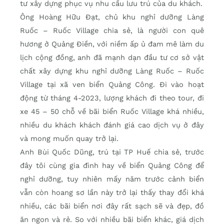
tư xây dựng phục vụ nhu cầu lưu trú của du khách.
Ông Hoàng Hữu Đạt, chủ khu nghỉ dưỡng Làng
Ruốc – Ruốc Village chia sẻ, là người con quê
hương ở Quảng Điền, với niềm ấp ủ đam mê làm du
lịch cộng đồng, anh đã mạnh dạn đầu tư cơ sở vật
chất xây dựng khu nghỉ dưỡng Làng Ruốc – Ruốc
Village tại xã ven biển Quảng Công. Đi vào hoạt
động từ tháng 4-2023, lượng khách đi theo tour, đi
xe 45 – 50 chỗ về bãi biển Ruốc Village khá nhiều,
nhiều du khách khách đánh giá cao dịch vụ ở đây
và mong muốn quay trở lại.
Anh Bùi Quốc Dũng, trú tại TP Huế chia sẻ, trước
đây tôi cùng gia đình hay về biển Quảng Công để
nghỉ dưỡng, tuy nhiên mấy năm trước cảnh biển
vẫn còn hoang sơ lần này trở lại thấy thay đổi khá
nhiều, các bãi biển nơi đây rất sạch sẽ và đẹp, đồ
ăn ngon và rẻ. So với nhiều bãi biển khác, giá dịch