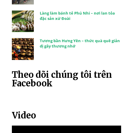
Làng làm bánh tẻ Phú Nhi – nơi lan tỏa
đặc sản xứ Đoài
Tương bần Hưng Yên – thức quà quê giản
dị gây thương nhớ
Theo dõi chúng tôi trên
Facebook
Video