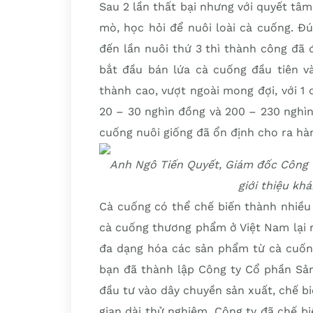
Sau 2 lần thất bại nhưng với quyết tâm
mò, học hỏi để nuôi loài cà cuống. Đú
đến lần nuôi thứ 3 thì thành công đã
bắt đầu bán lứa cà cuống đầu tiên và
thành cao, vượt ngoài mong đợi, với 1
20 – 30 nghìn đồng và 200 – 230 nghìn
cuống nuôi giống đã ổn định cho ra h
Anh Ngô Tiến Quyết, Giám đốc Công 
giới thiệu kh
Cà cuống có thể chế biến thành nhiều 
cà cuống thương phẩm ở Việt Nam lại 
đa dạng hóa các sản phẩm từ cà cuốn
bạn đã thành lập Công ty Cổ phần Sản
đầu tư vào dây chuyền sản xuất, chế 
gian dài thử nghiệm, Công ty đã chế 