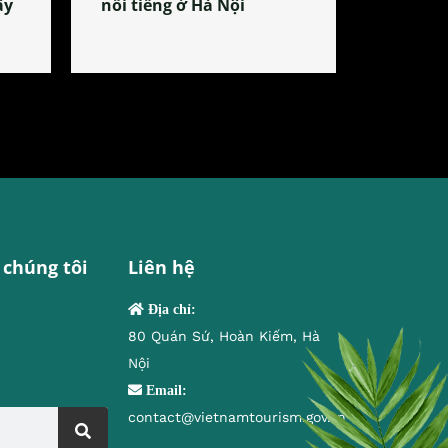
ây
nổi tiếng ở Hà Nội
 chúng tôi
Liên hệ
Địa chỉ:
80 Quán Sứ, Hoàn Kiếm, Hà
Nội
Email:
contact@vietnamtourism.gov.vn