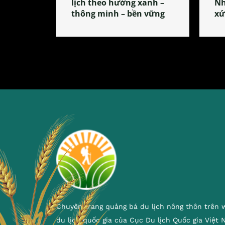
lịch theo hướng xanh –
Nh
thông minh – bền vững
xứ
Chuyên trang quảng bá du lịch nông thôn trên 
du lịch quốc gia của Cục Du lịch Quốc gia Việt