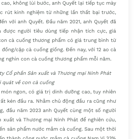
 cao, không lùi bước, anh Quyết lại tiếp tục mày
c rút kinh nghiệm từ những lần thất bại trước,
 đến với anh Quyết. Đầu năm 2021, anh Quyết đã
 được người tiêu dùng tiếp nhận tích cực, giá
 con cà cuống thương phẩm có giá trung bình từ
 đồng/cặp cà cuống giống. Đến nay, với 12 ao cà
àng nghìn con cà cuống thương phẩm mỗi năm.
ty Cổ phần Sản xuất và Thương mại Ninh Phát
ái quát về con cà cuống
món ngon, có giá trị dinh dưỡng cao, tuy nhiên
rất kén đầu ra. Nhằm chủ động đầu ra cũng như
g, đầu năm 2023 anh Quyết cùng một số người
 xuất và Thương mại Ninh Phát để nghiên cứu,
biến sản phẩm nước mắm cà cuống. Sau một thời
biến thành công nước mắm cà cuống Nam Vị 33%