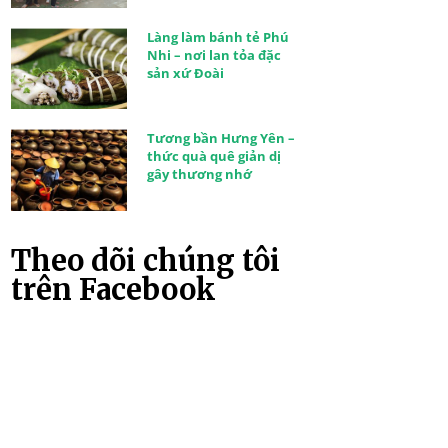
Làng làm bánh tẻ Phú
Nhi – nơi lan tỏa đặc
sản xứ Đoài
Tương bần Hưng Yên –
thức quà quê giản dị
gây thương nhớ
Theo dõi chúng tôi
trên Facebook