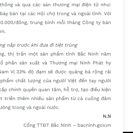
thống và qua các sàn thương mại điện tử như:
ày bán tại các Hội chợ trong và ngoài tỉnh. Với
50.000/đồng, trung bình mỗi tháng Công ty bán
ẩm.
 nắp trước khi đưa đi tiệt trùng
ng, thị trấn một sản phẩm tỉnh Bắc Ninh năm
Cổ phần sản xuất và Thương mại Ninh Phát hy
am Vị 33% độ đạm sẽ được quảng bá rộng rãi
 phẩm chất lượng của người Việt đến tay người
ấp chính quyền quan tâm, hỗ trợ, tạo điều kiện
át triển thêm nhiều sản phẩm từ cà cuống đảm
ường trong và ngoài nước.
N.N
Cổng TTĐT Bắc Ninh – bacninh.gov.vn