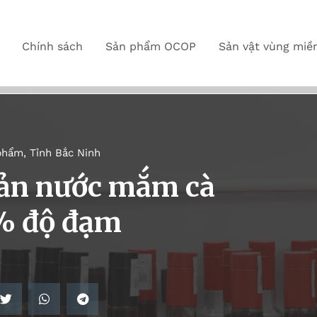
Chính sách
Sản phẩm OCOP
Sản vật vùng miề
phẩm
,
Tỉnh Bắc Ninh
ản nước mắm cà
% độ đạm