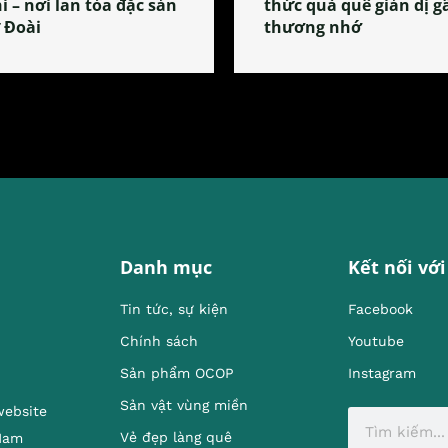
i – nơi lan tỏa đặc sản
thức quà quê giản dị g
 Đoài
thương nhớ
Danh mục
Kết nối với
Tin tức, sự kiện
Facebook
Chính sách
Youtube
Sản phẩm OCOP
Instagram
Sản vật vùng miền
website
Vẻ đẹp làng quê
 Nam