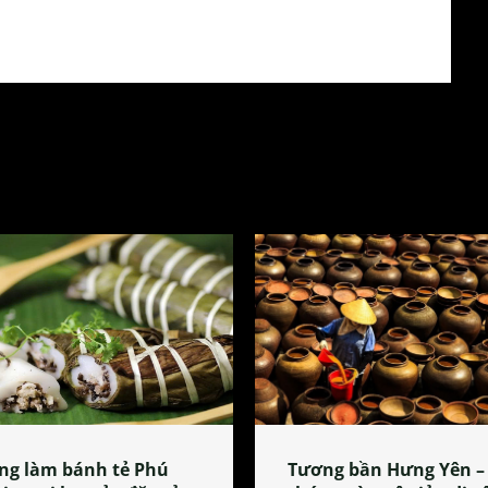
ng làm bánh tẻ Phú
Tương bần Hưng Yên –