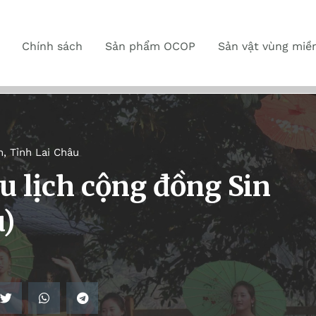
Chính sách
Sản phẩm OCOP
Sản vật vùng miề
n
,
Tỉnh Lai Châu
 lịch cộng đồng Sin
u)