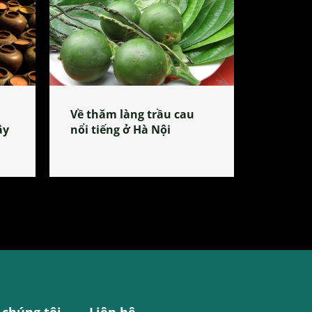
Về thăm làng trầu cau
ây
nổi tiếng ở Hà Nội
 chúng tôi
Liên hệ