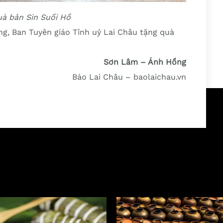
uà bản Sin Suối Hồ
ng, Ban Tuyên giáo Tỉnh uỷ Lai Châu tặng quà
Sơn Lâm – Ánh Hồng
Báo Lai Châu – baolaichau.vn