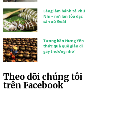
Làng làm bánh tẻ Phú
Nhi – nơi lan tỏa đặc
sản xứ Đoài
Tương bần Hưng Yên –
thức quà quê giản dị
gây thương nhớ
Theo dõi chúng tôi
trên Facebook