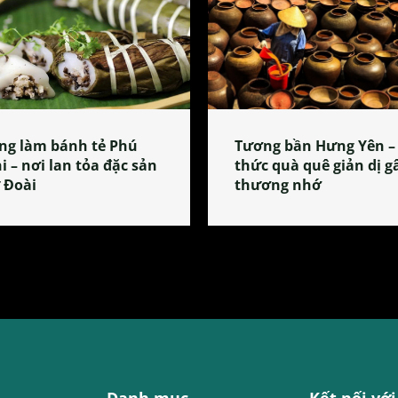
ng làm bánh tẻ Phú
Tương bần Hưng Yên –
i – nơi lan tỏa đặc sản
thức quà quê giản dị g
 Đoài
thương nhớ
Danh mục
Kết nối với