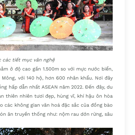
 các tiết mục văn nghệ
 nằm ở độ cao gần 1.500m so với mực nước biển,
c Mông, với 140 hộ, hơn 600 nhân khẩu. Nơi đây
đồng hấp dẫn nhất ASEAN năm 2022. Đến đây, du
 thiên nhiên tươi đẹp, hùng vĩ, khí hậu ôn hòa
ào các không gian văn hoá đặc sắc của đồng bào
n ăn truyền thống như: nộm rau dớn rừng, sâu