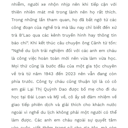
nhiễm, người xe nhộn nhịp nên khi tiếp cận với
thiên nhiên mát mẻ trong lành nên họ rất thích.
Trong những lần tham quan, họ đã bất ngờ từ các
công đoạn của nghề trà mà lâu nay chỉ biết đến xứ
trà B’Lao qua các kênh truyền hình hay thông tin
báo chí”. Khi kết thúc câu chuyện ông Cảnh từ tốn:
“Nghề du lịch trải nghiệm đối với các anh em cháu
là công việc hoàn toàn mới nên vừa làm vừa học.
Mọi thứ cũng là bước đầu của một gia tộc chuyên
về trà từ năm 1943 đến 2023 nên vẫn đang còn
phía trước. Công ty cháu cũng thuận lợi là có cô
em gái Lại Thị Quỳnh Dao được bố mẹ cho đi du
học tại Đài Loan và Mỹ về, cô ấy sẽ đảm nhiệm về
giao tiếp phiên dịch và giải thích cho khách nước
ngoài vì nghề du lịch không phải một người có thể
làm được. Các anh em cháu ngoài sự quyết tâm
vào cuộc, viết thêm trang sử cho gia tộc, mà còn