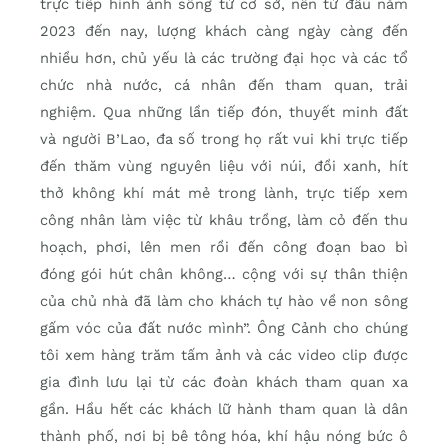
trực tiếp hình ảnh sống từ cơ sở, nên từ đầu năm
2023 đến nay, lượng khách càng ngày càng đến
nhiều hơn, chủ yếu là các trường đại học và các tổ
chức nhà nước, cá nhân đến tham quan, trải
nghiệm. Qua những lần tiếp đón, thuyết minh đất
và người B’Lao, đa số trong họ rất vui khi trực tiếp
đến thăm vùng nguyên liệu với núi, đồi xanh, hít
thở không khí mát mẻ trong lành, trực tiếp xem
công nhân làm việc từ khâu trồng, làm cỏ đến thu
hoạch, phơi, lên men rồi đến công đoạn bao bì
đóng gói hút chân không… cộng với sự thân thiện
của chủ nhà đã làm cho khách tự hào về non sông
gấm vóc của đất nước mình”. Ông Cảnh cho chúng
tôi xem hàng trăm tấm ảnh và các video clip được
gia đình lưu lại từ các đoàn khách tham quan xa
gần. Hầu hết các khách lữ hành tham quan là dân
thành phố, nơi bị bê tông hóa, khí hậu nóng bức ô