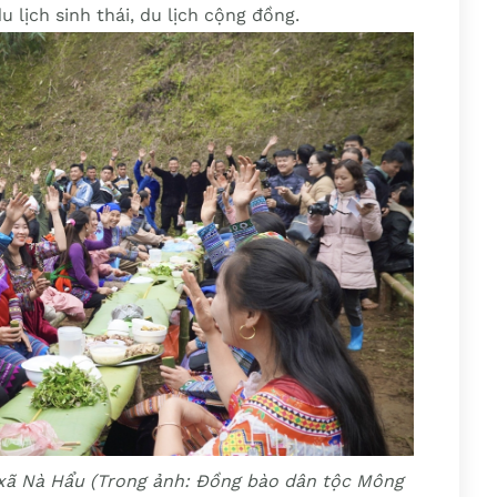
u lịch sinh thái, du lịch cộng đồng.
 xã Nà Hẩu (Trong ảnh: Đồng bào dân tộc Mông