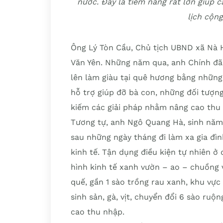
nước. Đây là tiềm năng rất lớn giúp 
lịch cộn
Ông Lý Tòn Cầu, Chủ tịch UBND xã Nà 
Văn Yên. Những năm qua, anh Chính đã
lên làm giàu tại quê hương bằng những 
hỗ trợ giúp đỡ bà con, những đối tượn
kiếm các giải pháp nhằm nâng cao thu
Tương tự, anh Ngô Quang Hà, sinh năm
sau những ngày tháng đi làm xa gia đìn
kinh tế. Tận dụng điều kiện tự nhiên ở
hình kinh tế xanh vườn – ao – chuồng 
quế, gần 1 sào trồng rau xanh, khu vự
sinh sản, gà, vịt, chuyển đổi 6 sào ruộ
cao thu nhập.