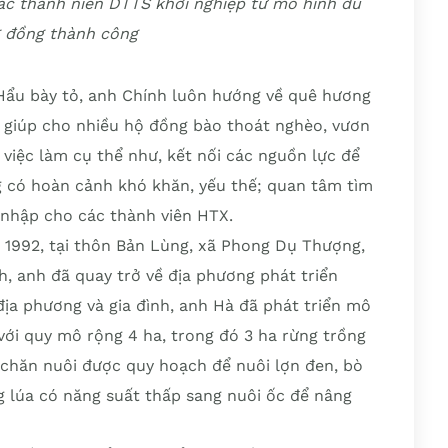
các thanh niên DTTS khởi nghiệp từ mô hình du
g đồng thành công
Hẩu bày tỏ, anh Chính luôn hướng về quê hương
 giúp cho nhiều hộ đồng bào thoát nghèo, vươn
việc làm cụ thể như, kết nối các nguồn lực để
g có hoàn cảnh khó khăn, yếu thế; quan tâm tìm
 nhập cho các thành viên HTX.
 1992, tại thôn Bản Lùng, xã Phong Dụ Thượng,
h, anh đã quay trở về địa phương phát triển
 địa phương và gia đình, anh Hà đã phát triển mô
với quy mô rộng 4 ha, trong đó 3 ha rừng trồng
c chăn nuôi được quy hoạch để nuôi lợn đen, bò
ng lúa có năng suất thấp sang nuôi ốc để nâng