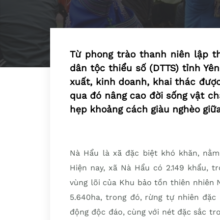
Từ phong trào thanh niên lập th
dân tộc thiểu số (DTTS) tỉnh Yê
xuất, kinh doanh, khai thác đượ
qua đó nâng cao đời sống vật ch
hẹp khoảng cách giàu nghèo giữa
Nà Hẩu là xã đặc biệt khó khăn, nằ
Hiện nay, xã Nà Hẩu có 2.149 khẩu, 
vùng lõi của Khu bảo tồn thiên nhiên 
5.640ha, trong đó, rừng tự nhiên đặc
động độc đáo, cùng với nét đặc sắc tr