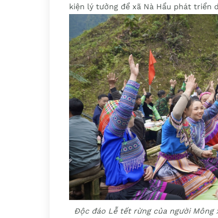
kiện lý tưởng để xã Nà Hẩu phát triển d
Độc đáo Lễ tết rừng của người Mông