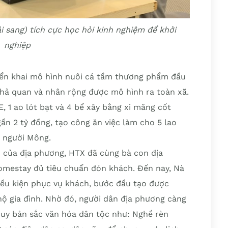
i sang) tích cực học hỏi kinh nghiệm để khởi
nghiệp
riển khai mô hình nuôi cá tầm thương phẩm đầu
 khả quan và nhân rộng được mô hình ra toàn xã.
, 1 ao lót bạt và 4 bể xây bằng xi măng cốt
ần 2 tỷ đồng, tạo công ăn việc làm cho 5 lao
ữ người Mông.
 của địa phương, HTX đã cùng bà con địa
omestay đủ tiêu chuẩn đón khách. Đến nay, Nà
iều kiện phục vụ khách, bước đầu tạo được
hộ gia đình. Nhờ đó, người dân địa phương càng
 huy bản sắc văn hóa dân tộc như: Nghề rèn