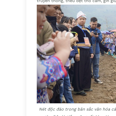
truyền thống, thêu dệt thổ cẩm, gìn gi
Nét độc đáo trong bản sắc văn hóa cá