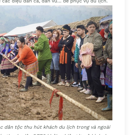
ữ các điệu dân ca, dân vũ… để phục vụ du lịch.
c dân tộc thu hút khách du lịch trong và ngoài