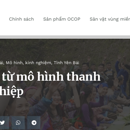
Chính sách
Sản phẩm OCOP
Sản vật vùng miề
ái
,
Mô hình, kinh nghiệm
,
Tỉnh Yên Bái
ả từ mô hình thanh
hiệp