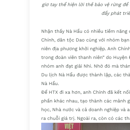
giơ tay thể hiện lời thề bảo vệ rừng 
đẩy phát tri
Nhận thấy Nà Hẩu có nhiều tiềm năng đ
Chính, dân tộc Dao cùng với nhóm bạn
niên địa phương khởi nghiệp. Anh Chính
trong đoàn viên thanh niên” do Huyện 
nhóm anh đạt giải Nhì. Nhờ đó mà thán
Du lịch Nà Hẩu được thành lập, các thà
Nà Hẩu.
Để HTX đi xa hơn, anh Chính đã kết nối
phần khác nhau, tạo thành các mảnh g
học, Nhà nước và cả doanh nghiệp và anh
ra chuỗi giá trị. Ngoài ra, còn có các t