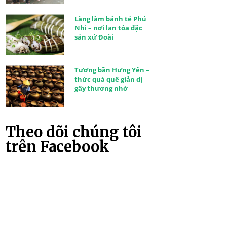
Làng làm bánh tẻ Phú
Nhi – nơi lan tỏa đặc
sản xứ Đoài
Tương bần Hưng Yên –
thức quà quê giản dị
gây thương nhớ
Theo dõi chúng tôi
trên Facebook