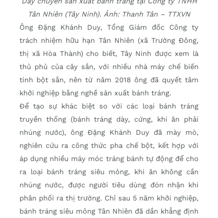
Dây chuyền sản xuất bánh tráng tại Công ty TNHH
Tân Nhiên (Tây Ninh). Ảnh: Thanh Tân – TTXVN
Ông Đặng Khánh Duy, Tổng Giám đốc Công ty
trách nhiệm hữu hạn Tân Nhiên (xã Trường Đông,
thị xã Hòa Thành) cho biết, Tây Ninh được xem là
thủ phủ của cây sắn, với nhiều nhà máy chế biến
tinh bột sắn, nên từ năm 2018 ông đã quyết tâm
khởi nghiệp bằng nghề sản xuất bánh tráng.
Để tạo sự khác biệt so với các loại bánh tráng
truyền thống (bánh tráng dày, cứng, khi ăn phải
nhúng nước), ông Đặng Khánh Duy đã mày mò,
nghiên cứu ra công thức pha chế bột, kết hợp với
áp dụng nhiều máy móc tráng bánh tự động để cho
ra loại bánh tráng siêu mỏng, khi ăn không cần
nhúng nước, được người tiêu dùng đón nhận khi
phân phối ra thị trường. Chỉ sau 5 năm khởi nghiệp,
bánh tráng siêu mỏng Tân Nhiên đã dần khẳng định