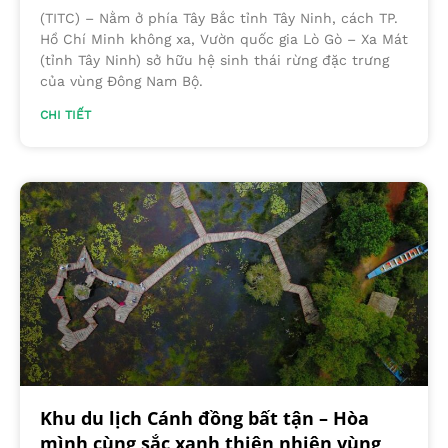
(TITC) – Nằm ở phía Tây Bắc tỉnh Tây Ninh, cách TP.
Hồ Chí Minh không xa, Vườn quốc gia Lò Gò – Xa Mát
(tỉnh Tây Ninh) sở hữu hệ sinh thái rừng đặc trưng
của vùng Đông Nam Bộ.
CHI TIẾT
Khu du lịch Cánh đồng bất tận – Hòa
mình cùng sắc xanh thiên nhiên vùng