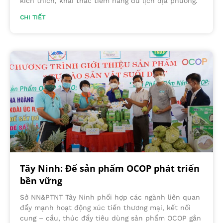
kích thích, khai thác tiềm năng du lịch địa phương.
CHI TIẾT
Tây Ninh: Để sản phẩm OCOP phát triển
bền vững
Sở NN&PTNT Tây Ninh phối hợp các ngành liên quan
đẩy mạnh hoạt động xúc tiến thương mại, kết nối
cung – cầu, thúc đẩy tiêu dùng sản phẩm OCOP gắn