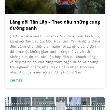
Làng nổi Tân Lập – Theo dấu những cung
đường xanh
(TITC) – Nằm yên bình tại xã Mộc Hóa, tỉnh Tây Ninh,
Làng nổi Tân Lập (xã Mộc Hóa, tỉnh Tây Ninh) là điểm
đến dành cho những ai muốn rời xa nhịp sống đô thị
để tìm một không gian xanh, rộng mở và yên tĩnh.
Không quá ồn ào, Tân Lập hấp dẫn du khách bằng
vẻ đẹp tự nhiên của rừng tràm ngập nước và những
trải nghiệm chậm, nhẹ, đủ để cảm nhận trọn vẹn
nhịp thở của miền sông nước phương Nam.
CHI TIẾT