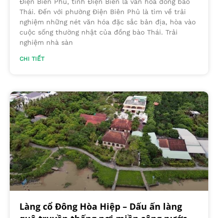
Điện Biên Phủ, tỉnh Điện Biên là văn hóa đồng bào
Thái. Đến với phường Điện Biên Phủ là tìm về trải
nghiệm những nét văn hóa đặc sắc bản địa, hòa vào
cuộc sống thường nhật của đồng bào Thái. Trải
nghiệm nhà sàn
CHI TIẾT
Làng cổ Đông Hòa Hiệp – Dấu ấn làng