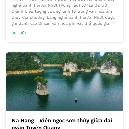
nghề bánh hỏi An Nhứt (Vũng Tàu) từ lâu đã trở
thành biểu tượng của sự tinh tế trong văn hóa ẩm
thực địa phương. Làng nghề bánh hỏi An Nhứt được
ghi danh vào Di sản văn hóa phi vật thể quốc gia
CHI TIẾT
Na Hang – Viên ngọc sơn thủy giữa đại
ngàn Tuyên Quang