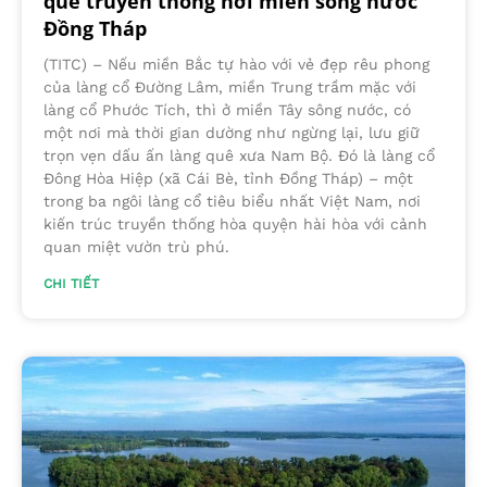
quê truyền thống nơi miền sông nước
Đồng Tháp
(TITC) – Nếu miền Bắc tự hào với vẻ đẹp rêu phong
của làng cổ Đường Lâm, miền Trung trầm mặc với
làng cổ Phước Tích, thì ở miền Tây sông nước, có
một nơi mà thời gian dường như ngừng lại, lưu giữ
trọn vẹn dấu ấn làng quê xưa Nam Bộ. Đó là làng cổ
Đông Hòa Hiệp (xã Cái Bè, tỉnh Đồng Tháp) – một
trong ba ngôi làng cổ tiêu biểu nhất Việt Nam, nơi
kiến trúc truyền thống hòa quyện hài hòa với cảnh
quan miệt vườn trù phú.
CHI TIẾT