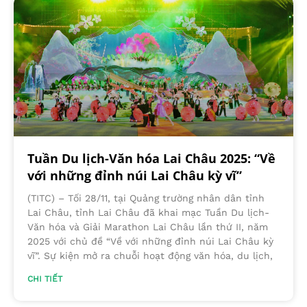
Tuần Du lịch-Văn hóa Lai Châu 2025: “Về
với những đỉnh núi Lai Châu kỳ vĩ”
(TITC) – Tối 28/11, tại Quảng trường nhân dân tỉnh
Lai Châu, tỉnh Lai Châu đã khai mạc Tuần Du lịch-
Văn hóa và Giải Marathon Lai Châu lần thứ II, năm
2025 với chủ đề “Về với những đỉnh núi Lai Châu kỳ
vĩ”. Sự kiện mở ra chuỗi hoạt động văn hóa, du lịch,
CHI TIẾT