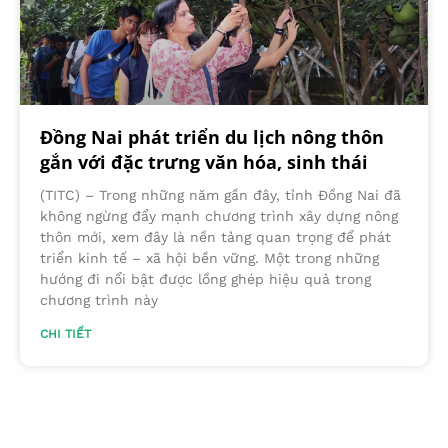
Đồng Nai phát triển du lịch nông thôn
gắn với đặc trưng văn hóa, sinh thái
(TITC) – Trong những năm gần đây, tỉnh Đồng Nai đã
không ngừng đẩy mạnh chương trình xây dựng nông
thôn mới, xem đây là nền tảng quan trọng để phát
triển kinh tế – xã hội bền vững. Một trong những
hướng đi nổi bật được lồng ghép hiệu quả trong
chương trình này
CHI TIẾT