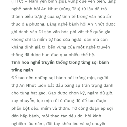
(TITC) – Nằm yên bình giữa vùng quê ven biển, làng
nghề bánh hỏi An Nhứt (Vũng Tàu) từ lâu đã trở
thành biểu tượng của sự tinh tế trong văn hóa ẩm
thực địa phương. Làng nghề bánh hỏi An Nhứt được
ghi danh vào Di sản văn hóa phi vật thể quốc gia
không chỉ là niềm tự hào của người dân mà còn
khẳng định giá trị bền vững của một nghề truyền
thống đã được hun đúc qua nhiều thế hệ.
Tinh hoa nghề truyền thống trong từng sợi bánh
trắng ngần
Để tạo nên những sợi bánh hỏi trắng mịn, người
thợ An Nhứt luôn bắt đầu bằng sự trân trọng dành
cho từng hạt gạo. Gạo được chọn kỹ, ngâm đủ giờ,
xay nhuyễn, lọc mịn rồi ủ đúng độ để tạo được
phần bột dẻo, mềm và thơm. Từ công đoạn ép sợi
đến hấp bánh, mỗi thao tác đều đòi hỏi kinh
nghiệm lâu năm, đôi tay khéo léo và sự chuyên