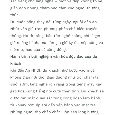
sắc riêng cho làng nghề – một vẻ đẹp không tô vẽ,
giản đơn nhưng chạm vào cảm xúc người thưởng
thức.
Dù cuộc sống thay đổi từng ngày, người dân An
Nhứt vẫn giữ trọn phương pháp chế biến truyền
thống. Họ tin rằng, bảo tồn nghề không chỉ là gìn
giữ miếng bánh, mà còn gìn giữ ký ức, nếp sống và
niềm tự hào của cả cộng đồng.
Hành trình trải nghiệm văn hóa độc đáo của du
khách
Khi đến An Nhứt, du khách như bước vào một
không gian nơi thời gian dường như trôi chậm lại.
Buổi sớm, làng nghề rộn ràng trong tiếng máy xay
gạo hòa cùng tiếng nói cười thân tình. Du khách sẽ
được tận mắt quan sát từng công đoạn làm bánh,
từ khuấy bột, ép sợi đến xếp bánh vào mẹt tre.
Những người thợ chân chất luôn sẵn lòng hướng