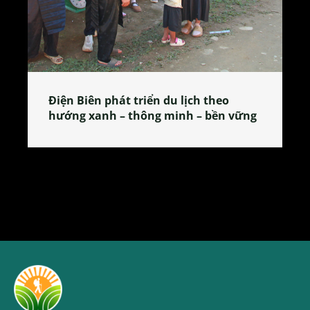
Làng làm bánh tẻ Phú Nhi – nơi lan
tỏa đặc sản xứ Đoài