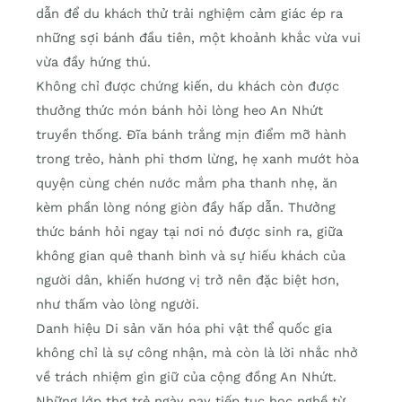
dẫn để du khách thử trải nghiệm cảm giác ép ra
những sợi bánh đầu tiên, một khoảnh khắc vừa vui
vừa đầy hứng thú.
Không chỉ được chứng kiến, du khách còn được
thưởng thức món bánh hỏi lòng heo An Nhứt
truyền thống. Đĩa bánh trắng mịn điểm mỡ hành
trong trẻo, hành phi thơm lừng, hẹ xanh mướt hòa
quyện cùng chén nước mắm pha thanh nhẹ, ăn
kèm phần lòng nóng giòn đầy hấp dẫn. Thưởng
thức bánh hỏi ngay tại nơi nó được sinh ra, giữa
không gian quê thanh bình và sự hiếu khách của
người dân, khiến hương vị trở nên đặc biệt hơn,
như thấm vào lòng người.
Danh hiệu Di sản văn hóa phi vật thể quốc gia
không chỉ là sự công nhận, mà còn là lời nhắc nhở
về trách nhiệm gìn giữ của cộng đồng An Nhứt.
Những lớp thợ trẻ ngày nay tiếp tục học nghề từ