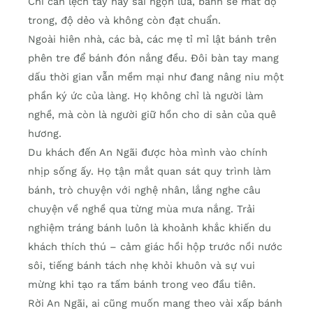
Chỉ cần lệch tay hay sai ngọn lửa, bánh sẽ mất độ
trong, độ dẻo và không còn đạt chuẩn.
Ngoài hiên nhà, các bà, các mẹ tỉ mỉ lật bánh trên
phên tre để bánh đón nắng đều. Đôi bàn tay mang
dấu thời gian vẫn mềm mại như đang nâng niu một
phần ký ức của làng. Họ không chỉ là người làm
nghề, mà còn là người giữ hồn cho di sản của quê
hương.
Du khách đến An Ngãi được hòa mình vào chính
nhịp sống ấy. Họ tận mắt quan sát quy trình làm
bánh, trò chuyện với nghệ nhân, lắng nghe câu
chuyện về nghề qua từng mùa mưa nắng. Trải
nghiệm tráng bánh luôn là khoảnh khắc khiến du
khách thích thú – cảm giác hồi hộp trước nồi nước
sôi, tiếng bánh tách nhẹ khỏi khuôn và sự vui
mừng khi tạo ra tấm bánh trong veo đầu tiên.
Rời An Ngãi, ai cũng muốn mang theo vài xấp bánh