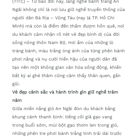
(TITC) – Từ bao đời nay, làng nghề bánh tráng An
Ngãi không chỉ là nơi lưu giữ nghề truyền thống của
người dân Bà Rịa – Vũng Tàu (nay là TP. Hồ Chí
Minh) mà còn là điểm đến thấm đượm hồn quê, nơi
du khách cảm nhận rõ nét vẻ đẹp bình dị của đời
sống nông thôn Nam Bộ. Hơi ấm của những lò
tráng bánh, màu trắng óng ánh của từng phên bánh
phơi nắng và nụ cười hiền hậu của người dân đã
tạo nên một không gian văn hóa sống động, khiến
bất kỳ ai ghé thăm cũng cảm thấy thân quen, gần
gũi.
Vẻ đẹp cảnh sắc và hành trình gìn giữ nghề trăm
năm
Giữa miền nắng gió An Ngãi đón du khách bằng
khung cảnh thanh bình: tiếng cối giã gạo vang
trong buổi sớm, mùi bột gạo thơm len trong gió,
những phên tre phơi bánh trắng tinh trải dài trước