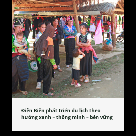
Làng làm bánh tẻ Phú Nhi – nơi lan
 vững
tỏa đặc sản xứ Đoài