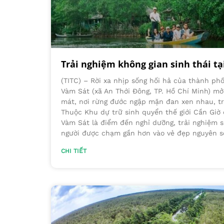
Trải nghiệm không gian sinh thái t
(TITC) – Rời xa nhịp sống hối hả của thành phố
Vàm Sát (xã An Thới Đông, TP. Hồ Chí Minh) m
mát, nơi rừng đước ngập mặn đan xen nhau, tr
Thuộc Khu dự trữ sinh quyển thế giới Cần Gi
Vàm Sát là điểm đến nghỉ dưỡng, trải nghiệm s
người được chạm gần hơn vào vẻ đẹp nguyên sơ
CHI TIẾT