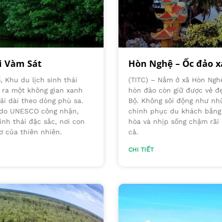
ại Vàm Sát
Hòn Nghệ – Ốc đảo x
, Khu du lịch sinh thái
(TITC) – Nằm ở xã Hòn Ngh
ở ra một không gian xanh
hòn đảo còn giữ được vẻ đ
ải dài theo dòng phù sa.
Bộ. Không sôi động như nhữ
ờ do UNESCO công nhận,
chinh phục du khách bằng 
inh thái đặc sắc, nơi con
hòa và nhịp sống chậm rãi 
 của thiên nhiên.
cả.
CHI TIẾT