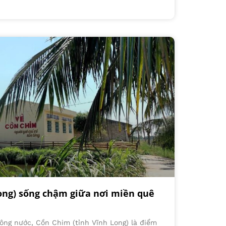
ong) sống chậm giữa nơi miền quê
ông nước, Cồn Chim (tỉnh Vĩnh Long) là điểm