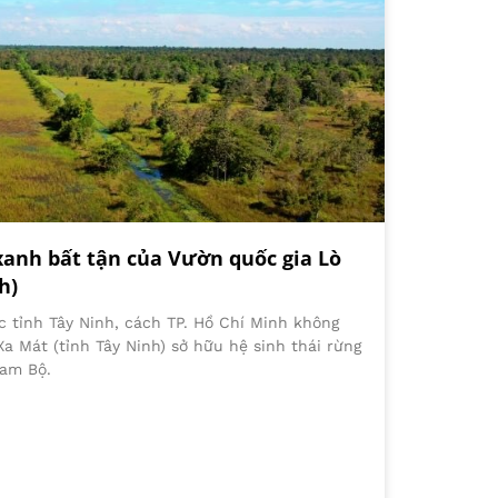
xanh bất tận của Vườn quốc gia Lò
h)
c tỉnh Tây Ninh, cách TP. Hồ Chí Minh không
Xa Mát (tỉnh Tây Ninh) sở hữu hệ sinh thái rừng
Nam Bộ.