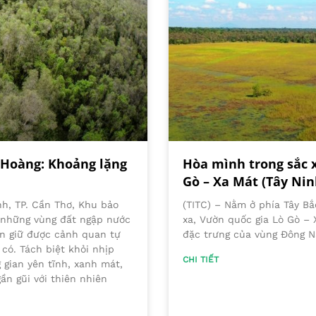
 Hoàng: Khoảng lặng
Hòa mình trong sắc 
Gò – Xa Mát (Tây Nin
nh, TP. Cần Thơ, Khu bảo
(TITC) – Nằm ở phía Tây Bắ
 những vùng đất ngập nước
xa, Vườn quốc gia Lò Gò – 
ẫn giữ được cảnh quan tự
đặc trưng của vùng Đông 
có. Tách biệt khỏi nhịp
CHI TIẾT
 gian yên tĩnh, xanh mát,
n gũi với thiên nhiên