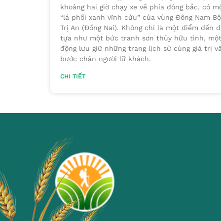
khoảng hai giờ chạy xe về phía đông bắc, có 
“lá phổi xanh vĩnh cửu” của vùng Đông Nam Bộ
Trị An (Đồng Nai). Không chỉ là một điểm đến du
tựa như một bức tranh sơn thủy hữu tình, một
động lưu giữ những trang lịch sử cùng giá trị 
bước chân người lữ khách.
CHI TIẾT