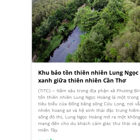
Khu bảo tồn thiên nhiên Lung Ngọc
xanh giữa thiên nhiên Cần Thơ
(TITC) – Nằm sâu trong địa phận xã Phương Bì
tồn thiên nhiên Lung Ngọc Hoàng là một trong
tiêu biểu của Đồng bằng sông Cửu Long, nơi v
nhiên hoang sơ và hệ sinh thái đặc trưng hiếm 
sống đô thị, Lung Ngọc Hoàng mở ra một không
mang đến cho du khách cảm giác thư thái và gầ
miền Tây.