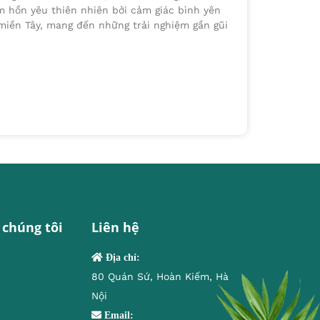
m hồn yêu thiên nhiên bởi cảm giác bình yên
miền Tây, mang đến những trải nghiệm gần gũi
 chúng tôi
Liên hệ
Địa chỉ:
80 Quán Sứ, Hoàn Kiếm, Hà
Nội
Email: