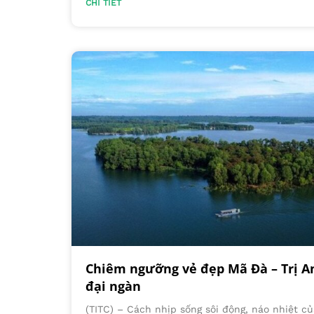
CHI TIẾT
Chiêm ngưỡng vẻ đẹp Mã Đà – Trị An
đại ngàn
(TITC) – Cách nhịp sống sôi động, náo nhiệt củ