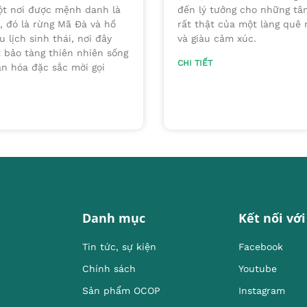
một nơi được mệnh danh là
đến lý tưởng cho những tâ
, đó là rừng Mã Đà và hồ
rất thật của một làng quê 
 lịch sinh thái, nơi đây
và giàu cảm xúc.
 bảo tàng thiên nhiên sống
CHI TIẾT
văn hóa đặc sắc mời gọi
Danh mục
Kết nối với
Tin tức, sự kiện
Facebook
Chính sách
Youtube
Sản phẩm OCOP
Instagram