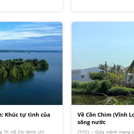
: Khúc tự tình của
Về Cồn Chim (Vĩnh L
sông nước
a TP. Hồ Chí Minh chỉ
(TITC) – Giữa mênh mang s