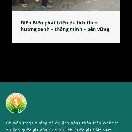
Làng làm bánh tẻ Phú Nhi – nơi lan
tỏa đặc sản xứ Đoài
Chuyên trang quảng bá du lịch nông thôn trên website
du lịch quốc gia của Cục Du lịch Quốc gia Việt Nam