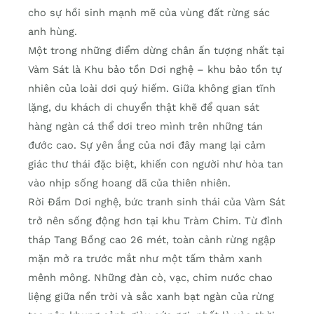
cho sự hồi sinh mạnh mẽ của vùng đất rừng sác
anh hùng.
Một trong những điểm dừng chân ấn tượng nhất tại
Vàm Sát là Khu bảo tồn Dơi nghệ – khu bảo tồn tự
nhiên của loài dơi quý hiếm. Giữa không gian tĩnh
lặng, du khách di chuyển thật khẽ để quan sát
hàng ngàn cá thể dơi treo mình trên những tán
đước cao. Sự yên ắng của nơi đây mang lại cảm
giác thư thái đặc biệt, khiến con người như hòa tan
vào nhịp sống hoang dã của thiên nhiên.
Rời Đầm Dơi nghệ, bức tranh sinh thái của Vàm Sát
trở nên sống động hơn tại khu Tràm Chim. Từ đỉnh
tháp Tang Bồng cao 26 mét, toàn cảnh rừng ngập
mặn mở ra trước mắt như một tấm thảm xanh
mênh mông. Những đàn cò, vạc, chim nước chao
liệng giữa nền trời và sắc xanh bạt ngàn của rừng