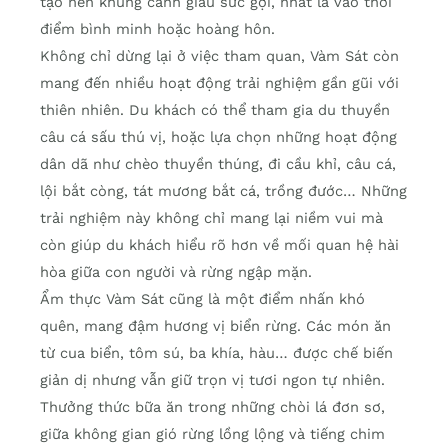
tạo nên khung cảnh giàu sức gợi, nhất là vào thời
điểm bình minh hoặc hoàng hôn.
Không chỉ dừng lại ở việc tham quan, Vàm Sát còn
mang đến nhiều hoạt động trải nghiệm gần gũi với
thiên nhiên. Du khách có thể tham gia du thuyền
câu cá sấu thú vị, hoặc lựa chọn những hoạt động
dân dã như chèo thuyền thúng, đi cầu khỉ, câu cá,
lội bắt còng, tát mương bắt cá, trồng đước… Những
trải nghiệm này không chỉ mang lại niềm vui mà
còn giúp du khách hiểu rõ hơn về mối quan hệ hài
hòa giữa con người và rừng ngập mặn.
Ẩm thực Vàm Sát cũng là một điểm nhấn khó
quên, mang đậm hương vị biển rừng. Các món ăn
từ cua biển, tôm sú, ba khía, hàu… được chế biến
giản dị nhưng vẫn giữ trọn vị tươi ngon tự nhiên.
Thưởng thức bữa ăn trong những chòi lá đơn sơ,
giữa không gian gió rừng lồng lộng và tiếng chim