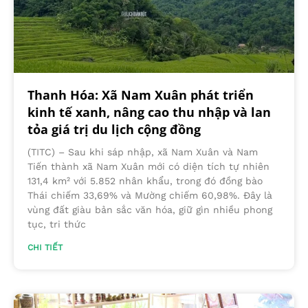
Thanh Hóa: Xã Nam Xuân phát triển
kinh tế xanh, nâng cao thu nhập và lan
tỏa giá trị du lịch cộng đồng
(TITC) – Sau khi sáp nhập, xã Nam Xuân và Nam
Tiến thành xã Nam Xuân mới có diện tích tự nhiên
131,4 km² với 5.852 nhân khẩu, trong đó đồng bào
Thái chiếm 33,69% và Mường chiếm 60,98%. Đây là
vùng đất giàu bản sắc văn hóa, giữ gìn nhiều phong
tục, tri thức
CHI TIẾT