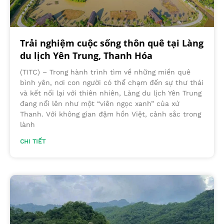
Trải nghiệm cuộc sống thôn quê tại Làng
du lịch Yên Trung, Thanh Hóa
(TITC) – Trong hành trình tìm về những miền quê
bình yên, nơi con người có thể chạm đến sự thư thái
và kết nối lại với thiên nhiên, Làng du lịch Yên Trung
đang nổi lên như một “viên ngọc xanh” của xứ
Thanh. Với không gian đậm hồn Việt, cảnh sắc trong
lành
CHI TIẾT