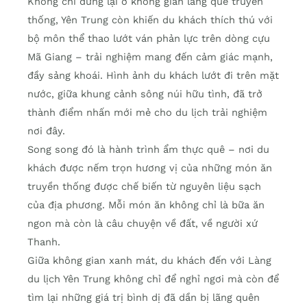
Không chỉ dừng lại ở không gian làng quê truyền
thống, Yên Trung còn khiến du khách thích thú với
bộ môn thể thao lướt ván phản lực trên dòng cựu
Mã Giang – trải nghiệm mang đến cảm giác mạnh,
đầy sảng khoái. Hình ảnh du khách lướt đi trên mặt
nước, giữa khung cảnh sông núi hữu tình, đã trở
thành điểm nhấn mới mẻ cho du lịch trải nghiệm
nơi đây.
Song song đó là hành trình ẩm thực quê – nơi du
khách được nếm trọn hương vị của những món ăn
truyền thống được chế biến từ nguyên liệu sạch
của địa phương. Mỗi món ăn không chỉ là bữa ăn
ngon mà còn là câu chuyện về đất, về người xứ
Thanh.
Giữa không gian xanh mát, du khách đến với Làng
du lịch Yên Trung không chỉ để nghỉ ngơi mà còn để
tìm lại những giá trị bình dị đã dần bị lãng quên