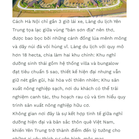
Cách Hà Nội chỉ gần 3 giờ lái xe, Làng du lịch Yên
Trung tọa lạc giữa vùng “bán sơn địa” nên thơ,
được bao bọc bởi những cánh đồng lúa mênh mông
và dãy núi đá vôi hùng vĩ. Làng du lịch với quy mô
hơn 18 hecta, chia làm hai khu chính: Khu nghỉ
dưỡng sinh thái gồm hệ thống villa và bungalow
đạt tiêu chuẩn 5 sao, thiết kế hiện đại nhưng vẫn
giữ nét gần gũi, hài hòa với thiên nhiên; Khu sản
xuất nông nghiệp sạch, nơi du khách có thể trải
nghiệm canh tác, thu hoạch rau củ và tìm hiểu quy
trình sản xuất nông nghiệp hữu cơ.
Không gian nơi đây là sự kết hợp tinh tế giữa nghỉ
dưỡng hiện đại và bản sắc thôn quê Việt Nam,
khiến Yên Trung trở thành điểm đến lý tưởng cho
những ai yêu thích sự yên bình, mộc mạc.