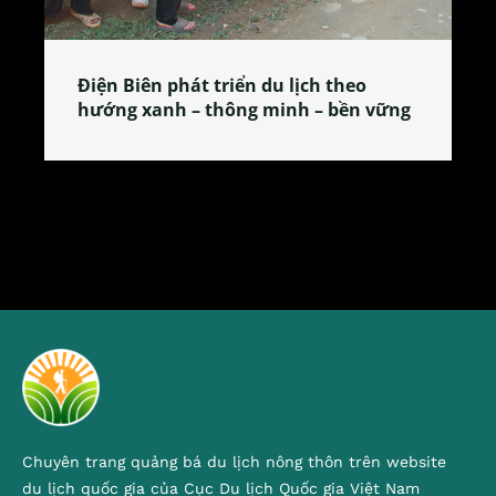
Làng làm bánh tẻ Phú Nhi – nơi lan
tỏa đặc sản xứ Đoài
Chuyên trang quảng bá du lịch nông thôn trên website
du lịch quốc gia của Cục Du lịch Quốc gia Việt Nam