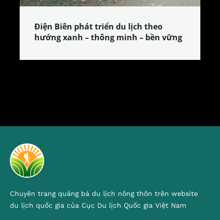
Làng làm bánh tẻ Phú Nhi – nơi lan
tỏa đặc sản xứ Đoài
Chuyên trang quảng bá du lịch nông thôn trên website
du lịch quốc gia của Cục Du lịch Quốc gia Việt Nam