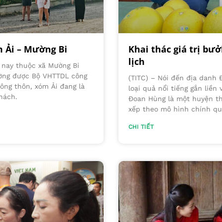
 Ải – Mường Bi
Khai thác giá trị bư
lịch
, nay thuộc xã Mường Bi
ường được Bộ VHTTDL công
(TITC) – Nói đến địa danh
nông thôn, xóm Ải đang là
loại quả nổi tiếng gắn liề
hách.
Đoan Hùng là một huyện th
xếp theo mô hình chính q
CHI TIẾT