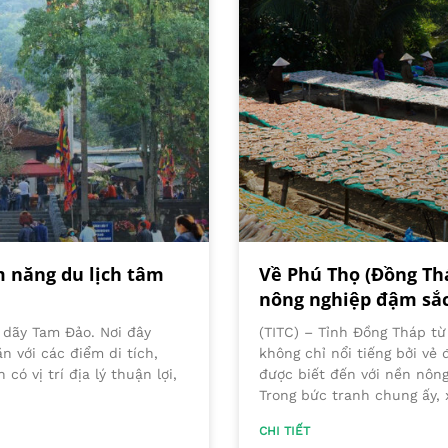
m năng du lịch tâm
Về Phú Thọ (Đồng Thá
nông nghiệp đậm sắ
 dãy Tam Đảo. Nơi đây
(TITC) – Tỉnh Đồng Tháp từ
n với các điểm di tích,
không chỉ nổi tiếng bởi v
có vị trí địa lý thuận lợi,
được biết đến với nền nông
Trong bức tranh chung ấy,
CHI TIẾT