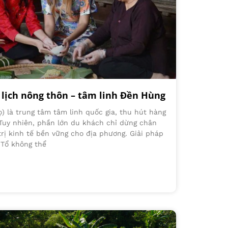
 lịch nông thôn – tâm linh Đền Hùng
) là trung tâm tâm linh quốc gia, thu hút hàng
 Tuy nhiên, phần lớn du khách chỉ dừng chân
trị kinh tế bền vững cho địa phương. Giải pháp
 Tổ không thể