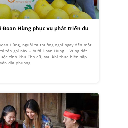
ởi Đoan Hùng phục vụ phát triển du
 Đoan Hùng, người ta thường nghĩ ngay đến một
n với tên gọi này – bưởi Đoan Hùng. Vùng đất
uộc tỉnh Phú Thọ cũ, sau khi thực hiện sắp
uyền địa phương