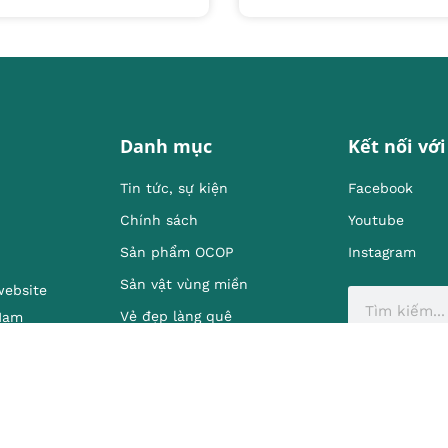
Danh mục
Kết nối với
Tin tức, sự kiện
Facebook
Chính sách
Youtube
Sản phẩm OCOP
Instagram
Sản vật vùng miền
website
Vẻ đẹp làng quê
 Nam
Mô hình, kinh nghiêm