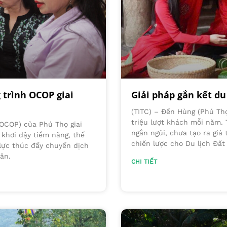
 trình OCOP giai
Giải pháp gắn kết du
(TITC) – Đền Hùng (Phú Thọ
triệu lượt khách mỗi năm.
(OCOP) của Phú Thọ giai
ngắn ngủi, chưa tạo ra giá 
 khơi dậy tiềm năng, thế
chiến lược cho Du lịch Đất
lực thúc đẩy chuyển dịch
 dân.
CHI TIẾT