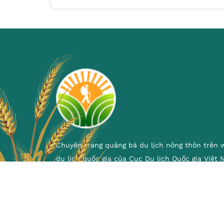
Chuyên trang quảng bá du lịch nông thôn trên 
du lịch quốc gia của Cục Du lịch Quốc gia Việt