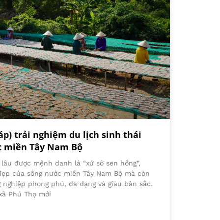
p) trải nghiệm du lịch sinh thái
c miền Tây Nam Bộ
 lâu được mệnh danh là “xứ sở sen hồng”,
ẻ đẹp của sông nước miền Tây Nam Bộ mà còn
 nghiệp phong phú, đa dạng và giàu bản sắc.
 xã Phú Thọ mới