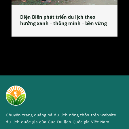
Làng làm bánh tẻ Phú Nhi – nơi lan
tỏa đặc sản xứ Đoài
Chuyên trang quảng bá du lịch nông thôn trên website
du lịch quốc gia của Cục Du lịch Quốc gia Việt Nam