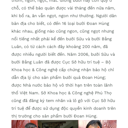
thơm, ngon, ngọt, mát. Giống bưởi này còn quý ở
chỗ, có thể bảo quản được vài tháng đến nửa năm,
khi bổ ra, ăn vẫn ngọt, ngon như thường. Người dân
bản địa cho biết, có đến 16 loại bưởi Đoan Hùng
khác nhau, giống nào cũng ngon, cũng ngọt nhưng
nổi tiếng nhất phải kể đến bưởi Sửu và bưởi Bằng
Luân, có từ cách cách đây khoảng 200 năm, đã
được nhiều người biết đến. Năm 2006, bưởi Sửu và
bưởi Bằng Luân đã được Cục Sở hữu trí tuệ – Bộ
Khoa học & Công nghệ cấp chứng nhận bảo hộ chỉ
dẫn địa lý cho sản phẩm bưởi quả Đoan Hùng;
được Nhà nước bảo hộ vô thời hạn trên toàn lãnh
thổ Việt Nam. Sở Khoa học & Công nghệ Phú Thọ
cũng đã đăng ký tem nhãn và lô gô với Cục Sở hữu
trí tuệ để được sử dụng độc quyền kinh doanh trên
thị trường cho sản phẩm bưởi Đoan Hùng.