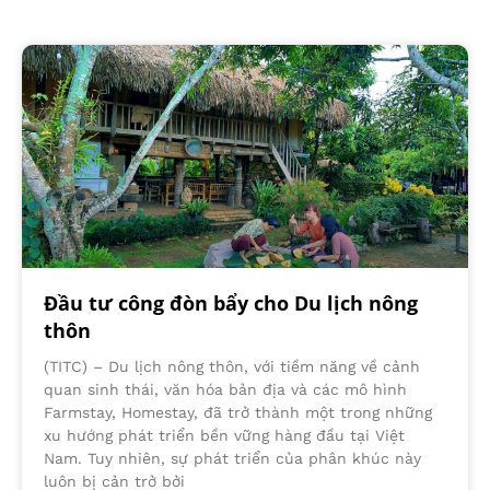
Đầu tư công đòn bẩy cho Du lịch nông
thôn
(TITC) – Du lịch nông thôn, với tiềm năng về cảnh
quan sinh thái, văn hóa bản địa và các mô hình
Farmstay, Homestay, đã trở thành một trong những
xu hướng phát triển bền vững hàng đầu tại Việt
Nam. Tuy nhiên, sự phát triển của phân khúc này
luôn bị cản trở bởi