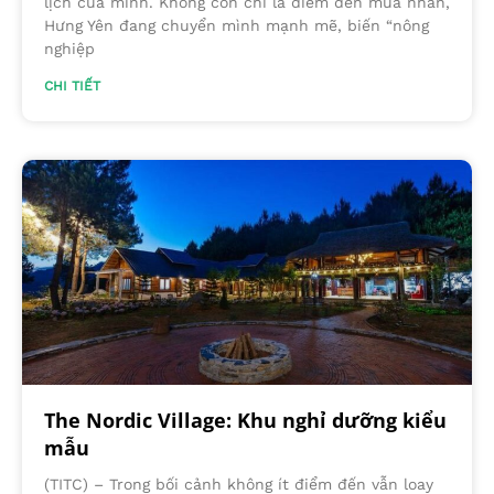
lịch của mình. Không còn chỉ là điểm đến mùa nhãn,
Hưng Yên đang chuyển mình mạnh mẽ, biến “nông
nghiệp
CHI TIẾT
The Nordic Village: Khu nghỉ dưỡng kiểu
mẫu
(TITC) – Trong bối cảnh không ít điểm đến vẫn loay