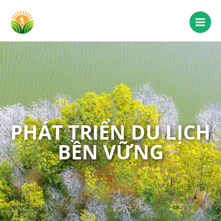
PHÁT TRIỂN DU LỊCH
BỀN VỮNG