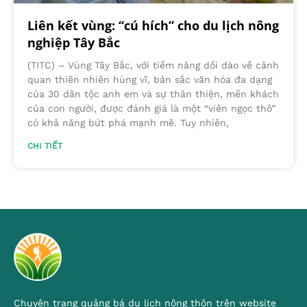
Liên kết vùng: “cú hích” cho du lịch nông
nghiệp Tây Bắc
(TITC) – Vùng Tây Bắc, với tiềm năng dồi dào về cảnh
quan thiên nhiên hùng vĩ, bản sắc văn hóa đa dạng
của 30 dân tộc anh em và sự thân thiện, mến khách
của con người, được đánh giá là một “viên ngọc thô”
có khả năng bứt phá mạnh mẽ. Tuy nhiên,
CHI TIẾT
Chuyên trang quảng bá du lịch nông thôn trên website