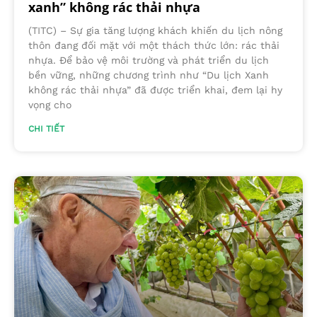
xanh” không rác thải nhựa
(TITC) – Sự gia tăng lượng khách khiến du lịch nông
thôn đang đối mặt với một thách thức lớn: rác thải
nhựa. Để bảo vệ môi trường và phát triển du lịch
bền vững, những chương trình như “Du lịch Xanh
không rác thải nhựa” đã được triển khai, đem lại hy
vọng cho
CHI TIẾT