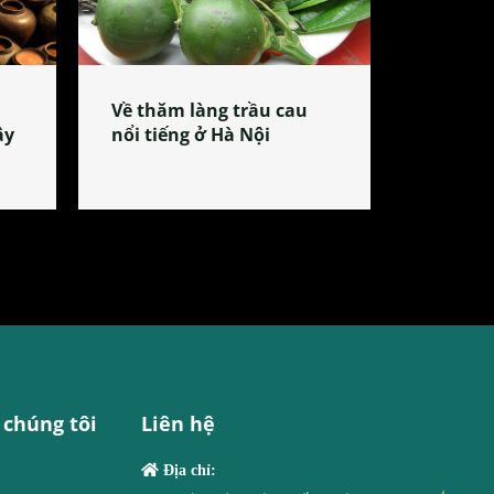
Về thăm làng trầu cau
ây
nổi tiếng ở Hà Nội
 chúng tôi
Liên hệ
Địa chỉ: