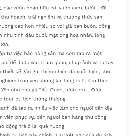
ng, các vườn nhãn hữu cơ, vườn cam, bưởi… đã
 thu hoạch, trải nghiệm và thưởng thức sản
thường cao hơn nhiều so với giá bán buôn, đồng
n như tinh dầu bưởi, mật ong hoa nhãn, long
lớn.
ập từ việc bán nông sản mà còn tạo ra một
ả phí để được vào tham quan, chụp ảnh và tự tay
i thiết kế gần gũi thiên nhiên đã xuất hiện, cho
 nghiệm trọn vẹn không khí làng quê; Kéo theo
 Yên như chả gà Tiểu Quan, lươn om… được
ác tour du lịch thông thường.
xanh đã tạo ra nhiều việc làm cho người dân địa
ân viên phục vụ, đến người bán hàng thủ công
o động trẻ ở lại quê hương.
hình du lịch này chính là sự kết hợp của du lịch