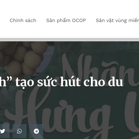
Chính sách
Sản phẩm OCOP
Sản vật vùng miề
” tạo sức hút cho du