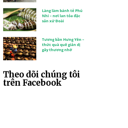
Làng làm bánh tẻ Phú
Nhi – nơi lan tỏa đặc
sản xứ Đoài
Tương bần Hưng Yên –
thức quà quê giản dị
gây thương nhớ
Theo dõi chúng tôi
trên Facebook