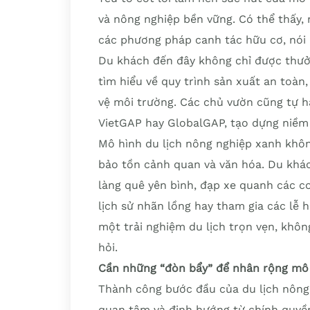
và nông nghiệp bền vững. Có thể thấy,
các phương pháp canh tác hữu cơ, nói 
Du khách đến đây không chỉ được thư
tìm hiểu về quy trình sản xuất an toàn
vệ môi trường. Các chủ vườn cũng tự h
VietGAP hay GlobalGAP, tạo dựng niềm 
Mô hình du lịch nông nghiệp xanh khôn
bảo tồn cảnh quan và văn hóa. Du khá
làng quê yên bình, đạp xe quanh các c
lịch sử nhãn lồng hay tham gia các lễ 
một trải nghiệm du lịch trọn vẹn, khô
hỏi.
Cần những “đòn bẩy” để nhân rộng mô
Thành công bước đầu của du lịch nông 
quan tâm và định hướng từ chính quyền