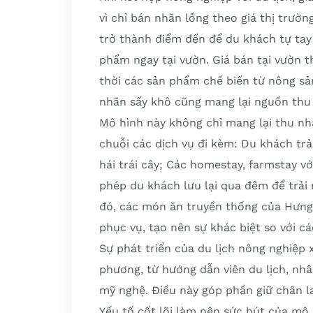
vì chỉ bán nhãn lồng theo giá thị trườ
trở thành điểm đến để du khách tự tay
phẩm ngay tại vườn. Giá bán tại vườn 
thời các sản phẩm chế biến từ nông sả
nhãn sấy khô cũng mang lại nguồn thu 
Mô hình này không chỉ mang lại thu nh
chuỗi các dịch vụ đi kèm: Du khách tr
hái trái cây; Các homestay, farmstay vớ
phép du khách lưu lại qua đêm để trải
đó, các món ăn truyền thống của Hưng
phục vụ, tạo nên sự khác biệt so với c
Sự phát triển của du lịch nông nghiệp 
phương, từ hướng dẫn viên du lịch, nh
mỹ nghệ. Điều này góp phần giữ chân la
Yếu tố cốt lõi làm nên sức hút của mô 