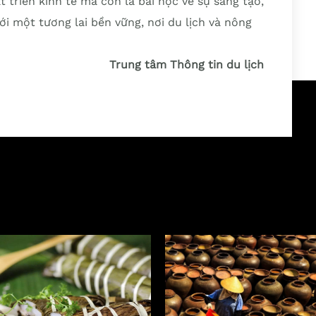
t triển kinh tế mà còn là bài học về sự sáng tạo,
ới một tương lai bền vững, nơi du lịch và nông
Trung tâm Thông tin du lịch