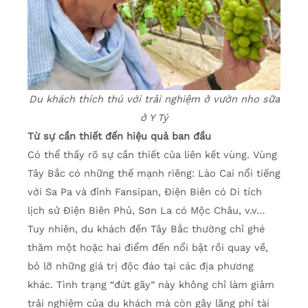
Du khách thích thú với trải nghiệm ở vườn nho sữa
ở Y Tý
Từ sự cần thiết đến hiệu quả ban đầu
Có thể thấy rõ sự cần thiết của liên kết vùng. Vùng
Tây Bắc có những thế mạnh riêng: Lào Cai nổi tiếng
với Sa Pa và đỉnh Fansipan, Điện Biên có Di tích
lịch sử Điện Biên Phủ, Sơn La có Mộc Châu, v.v…
Tuy nhiên, du khách đến Tây Bắc thường chỉ ghé
thăm một hoặc hai điểm đến nổi bật rồi quay về,
bỏ lỡ những giá trị độc đáo tại các địa phương
khác. Tình trạng “đứt gãy” này không chỉ làm giảm
trải nghiệm của du khách mà còn gây lãng phí tài