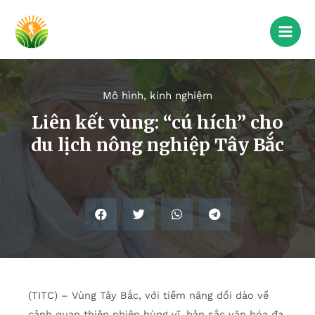
Mô hình, kinh nghiệm
Liên kết vùng: “cú hích” cho
du lịch nông nghiệp Tây Bắc
(TITC) – Vùng Tây Bắc, với tiềm năng dồi dào về
cảnh quan thiên nhiên hùng vĩ, bản sắc văn hóa đa