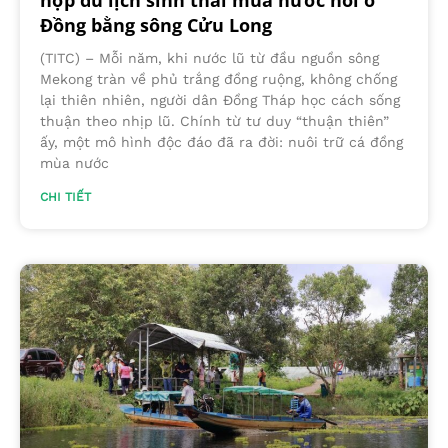
Đồng bằng sông Cửu Long
(TITC) – Mỗi năm, khi nước lũ từ đầu nguồn sông
Mekong tràn về phủ trắng đồng ruộng, không chống
lại thiên nhiên, người dân Đồng Tháp học cách sống
thuận theo nhịp lũ. Chính từ tư duy “thuận thiên”
ấy, một mô hình độc đáo đã ra đời: nuôi trữ cá đồng
mùa nước
CHI TIẾT