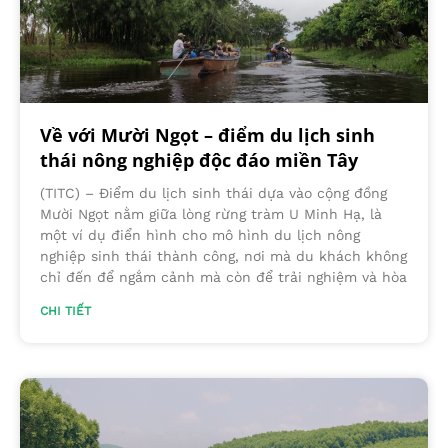
Về với Mười Ngọt – điểm du lịch sinh
thái nông nghiệp độc đáo miền Tây
(TITC) – Điểm du lịch sinh thái dựa vào cộng đồng
Mười Ngọt nằm giữa lòng rừng tràm U Minh Hạ, là
một ví dụ điển hình cho mô hình du lịch nông
nghiệp sinh thái thành công, nơi mà du khách không
chỉ đến để ngắm cảnh mà còn để trải nghiệm và hòa
CHI TIẾT