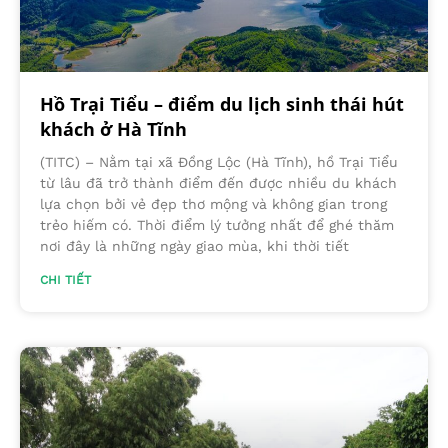
Hồ Trại Tiểu – điểm du lịch sinh thái hút
khách ở Hà Tĩnh
(TITC) – Nằm tại xã Đồng Lộc (Hà Tĩnh), hồ Trại Tiểu
từ lâu đã trở thành điểm đến được nhiều du khách
lựa chọn bởi vẻ đẹp thơ mộng và không gian trong
trẻo hiếm có. Thời điểm lý tưởng nhất để ghé thăm
nơi đây là những ngày giao mùa, khi thời tiết
CHI TIẾT