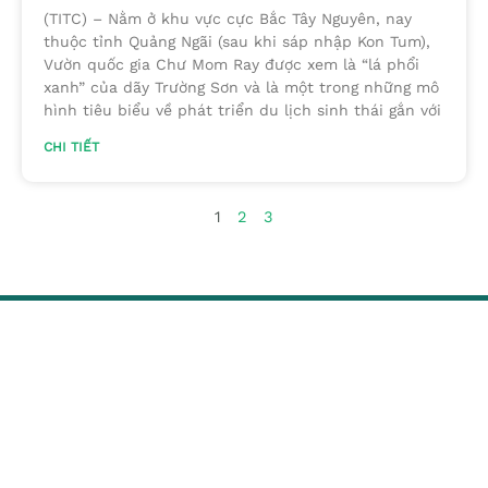
(TITC) – Nằm ở khu vực cực Bắc Tây Nguyên, nay
thuộc tỉnh Quảng Ngãi (sau khi sáp nhập Kon Tum),
Vườn quốc gia Chư Mom Ray được xem là “lá phổi
xanh” của dãy Trường Sơn và là một trong những mô
hình tiêu biểu về phát triển du lịch sinh thái gắn với
CHI TIẾT
1
2
3
Chuyên trang quảng bá du lịch nông thôn trên website
du lịch quốc gia của Cục Du lịch Quốc gia Việt Nam