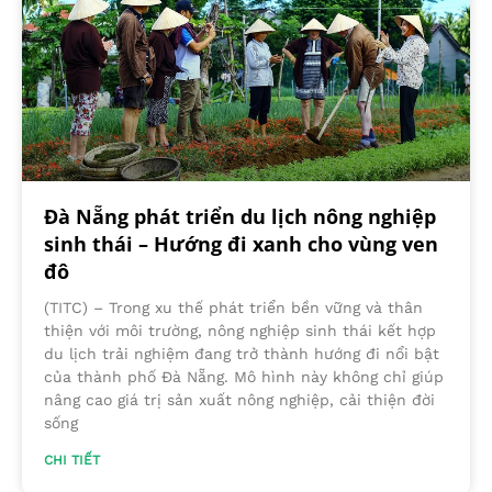
Đà Nẵng phát triển du lịch nông nghiệp
sinh thái – Hướng đi xanh cho vùng ven
đô
(TITC) – Trong xu thế phát triển bền vững và thân
thiện với môi trường, nông nghiệp sinh thái kết hợp
du lịch trải nghiệm đang trở thành hướng đi nổi bật
của thành phố Đà Nẵng. Mô hình này không chỉ giúp
nâng cao giá trị sản xuất nông nghiệp, cải thiện đời
sống
CHI TIẾT