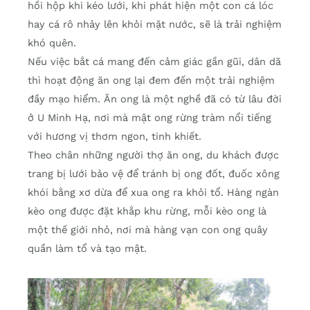
hồi hộp khi kéo lưới, khi phát hiện một con cá lóc
hay cá rô nhảy lên khỏi mặt nước, sẽ là trải nghiệm
khó quên.
Nếu việc bắt cá mang đến cảm giác gần gũi, dân dã
thì hoạt động ăn ong lại đem đến một trải nghiệm
đầy mạo hiểm. Ăn ong là một nghề đã có từ lâu đời
ở U Minh Hạ, nơi mà mật ong rừng tràm nổi tiếng
với hương vị thơm ngon, tinh khiết.
Theo chân những người thợ ăn ong, du khách được
trang bị lưới bảo vệ để tránh bị ong đốt, đuốc xông
khói bằng xơ dừa để xua ong ra khỏi tổ. Hàng ngàn
kèo ong được đặt khắp khu rừng, mỗi kèo ong là
một thế giới nhỏ, nơi mà hàng vạn con ong quây
quần làm tổ và tạo mật.