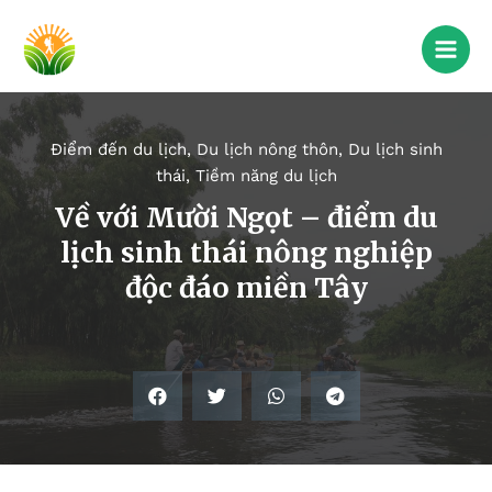
Điểm đến du lịch
,
Du lịch nông thôn
,
Du lịch sinh
thái
,
Tiềm năng du lịch
Về với Mười Ngọt – điểm du
lịch sinh thái nông nghiệp
độc đáo miền Tây