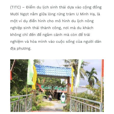
(TITC) – Điểm du lịch sinh thái dựa vào cộng đồng
Mười Ngọt nằm giữa lòng rừng tràm U Minh Hạ, là
một ví dụ điển hình cho mô hình du lịch nông
nghiệp sinh thái thành công, nơi mà du khách
không chỉ đến để ngắm cảnh mà còn để trải
nghiệm và hòa mình vào cuộc sống của người dân
địa phương.