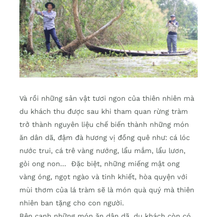
Và rồi những sản vật tươi ngon của thiên nhiên mà
du khách thu được sau khi tham quan rừng tràm
trở thành nguyên liệu chế biến thành những món
ăn dân dã, đậm đà hương vị đồng quê như: cá lóc
nước trui, cá trê vàng nướng, lẩu mắm, lẩu lươn,
gỏi ong non… Đặc biệt, những miếng mật ong
vàng óng, ngọt ngào và tinh khiết, hòa quyện với
mùi thơm của lá tràm sẽ là món quà quý mà thiên
nhiên ban tặng cho con người.
Bên cạnh những món ăn dân dã, du khách còn có