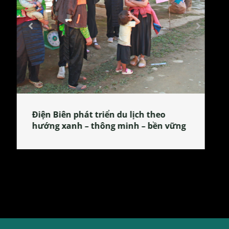
Làng làm bánh tẻ Phú Nhi – nơi lan
tỏa đặc sản xứ Đoài