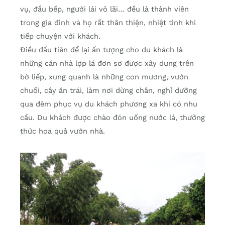
vụ, đầu bếp, người lái vỏ lãi… đều là thành viên
trong gia đình và họ rất thân thiện, nhiệt tình khi
tiếp chuyện với khách.
Điều đầu tiên để lại ấn tượng cho du khách là
những căn nhà lợp lá đơn sơ được xây dựng trên
bờ liếp, xung quanh là những con mương, vườn
chuối, cây ăn trái, làm nơi dừng chân, nghỉ dưỡng
qua đêm phục vụ du khách phương xa khi có nhu
cầu. Du khách được chào đón uống nước lá, thưởng
thức hoa quả vườn nhà.