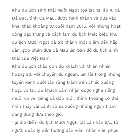
Khu du lịch sinh thái Mười Ngọt tọa lạc tại ấp 4, xã
Đá Bạc, tỉnh Cà Mau, được hình thành và đưa vào
khai thác khoảng từ cuối năm 2015. Với những hoạt
động đặc trưng và cách làm du lịch khác biệt, khu
du lịch Mười Ngọt đã trở thành một điểm đến hấp
dẫn, góp phần đưa Cà Mau lên bản đồ du lịch sinh
thái của Việt Nam.
Khu du lịch chào đón du khách với thiên nhiên
hoang sơ, với chuyến du ngoạn, len lỏi trong những
tuyến kênh dưới tán rừng tràm trên chiếc xuồng
hoặc vỏ lãi. Du khách cảm nhận được nghe tiếng
muỗi vo ve, tiếng cá đớp mồi, thỉnh thoảng có thể
nhìn thấy vài cánh cò sà xuống những ngọn tràm
đang đung đưa theo gió.
Tại địa điểm du lịch Mười Ngọt, tất cả nhân lực, từ
người quản lý đến hướng dẫn viên, nhân viên phục