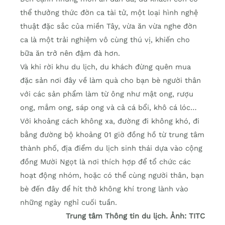
thể thưởng thức đờn ca tài tử, một loại hình nghệ
thuật đặc sắc của miền Tây, vừa ăn vừa nghe đờn
ca là một trải nghiệm vô cùng thú vị, khiến cho
bữa ăn trở nên đậm đà hơn.
Và khi rời khu du lịch, du khách đừng quên mua
đặc sản nơi đây về làm quà cho bạn bè người thân
với các sản phẩm làm từ ông như mật ong, rượu
ong, mắm ong, sáp ong và cả cá bổi, khô cá lóc…
Với khoảng cách không xa, đường đi không khó, đi
bằng đường bộ khoảng 01 giờ đồng hồ từ trung tâm
thành phố, địa điểm du lịch sinh thái dựa vào cộng
đồng Mười Ngọt là nơi thích hợp để tổ chức các
hoạt động nhóm, hoặc có thể cùng người thân, bạn
bè đến đây để hít thở không khí trong lành vào
những ngày nghỉ cuối tuần.
Trung tâm Thông tin du lịch. Ảnh: TITC