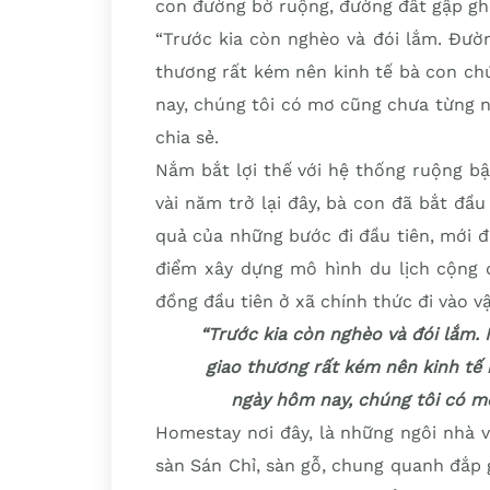
con đường bờ ruộng, đường đất gập ghề
“Trước kia còn nghèo và đói lắm. Đường
thương rất kém nên kinh tế bà con ch
nay, chúng tôi có mơ cũng chưa từng n
chia sẻ.
Nắm bắt lợi thế với hệ thống ruộng b
vài năm trở lại đây, bà con đã bắt đầu
quả của những bước đi đầu tiên, mới đ
điểm xây dựng mô hình du lịch cộng đ
đồng đầu tiên ở xã chính thức đi vào v
“Trước kia còn nghèo và đói lắm. N
giao thương rất kém nên kinh tế 
ngày hôm nay, chúng tôi có m
Homestay nơi đây, là những ngôi nhà 
sàn Sán Chỉ, sàn gỗ, chung quanh đắp 