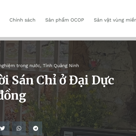
Chính sách
Sản phẩm OCOP
Sản vật vùng miề
 nghiệm trong nước
,
Tỉnh Quảng Ninh
i Sán Chỉ ở Đại Dực
 đồng