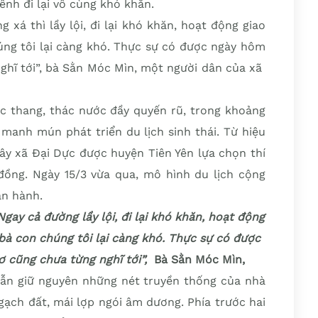
nh đi lại vô cùng khó khăn.
 xá thì lầy lội, đi lại khó khăn, hoạt động giao
úng tôi lại càng khó. Thực sự có được ngày hôm
ghĩ tới”, bà Sằn Móc Mìn, một người dân của xã
ậc thang, thác nước đầy quyến rũ, trong khoảng
 manh mún phát triển du lịch sinh thái. Từ hiệu
ây xã Đại Dực được huyện Tiên Yên lựa chọn thí
ồng. Ngày 15/3 vừa qua, mô hình du lịch cộng
ận hành.
gay cả đường lầy lội, đi lại khó khăn, hoạt động
bà con chúng tôi lại càng khó. Thực sự có được
ơ cũng chưa từng nghĩ tới”,
Bà Sằn Móc Mìn,
vẫn giữ nguyên những nét truyền thống của nhà
gạch đất, mái lợp ngói âm dương. Phía trước hai