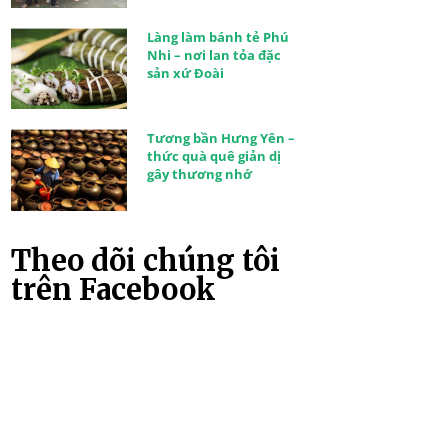
Làng làm bánh tẻ Phú
Nhi – nơi lan tỏa đặc
sản xứ Đoài
Tương bần Hưng Yên –
thức quà quê giản dị
gây thương nhớ
Theo dõi chúng tôi
trên Facebook