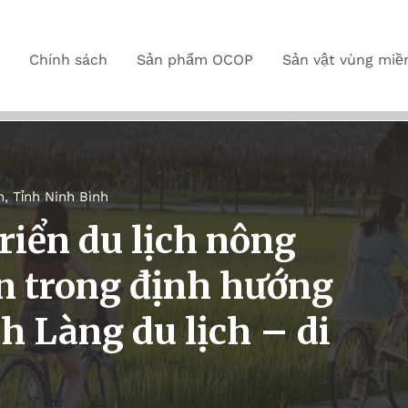
Chính sách
Sản phẩm OCOP
Sản vật vùng miề
n
,
Tỉnh Ninh Bình
riển du lịch nông
n trong định hướng
h Làng du lịch – di