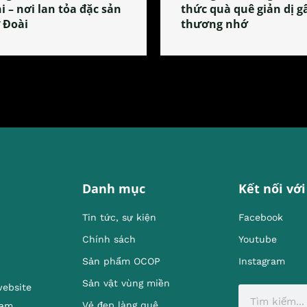
i – nơi lan tỏa đặc sản
thức quà quê giản dị g
 Đoài
thương nhớ
Danh mục
Kết nối với
Tin tức, sự kiện
Facebook
Chính sách
Youtube
Sản phẩm OCOP
Instagram
Sản vật vùng miền
website
Vẻ đẹp làng quê
Nam