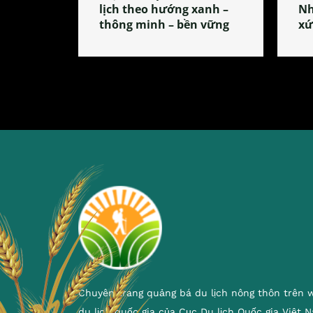
lịch theo hướng xanh –
Nh
thông minh – bền vững
xứ
Chuyên trang quảng bá du lịch nông thôn trên 
du lịch quốc gia của Cục Du lịch Quốc gia Việt 