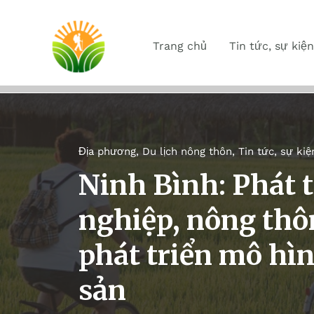
Trang chủ
Tin tức, sự kiện
Địa phương
,
Du lịch nông thôn
,
Tin tức, sự kiệ
Ninh Bình: Phát t
nghiệp, nông thô
phát triển mô hìn
sản