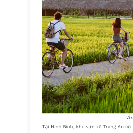
Ản
Tại Ninh Bình, khu vực xã Tràng An c