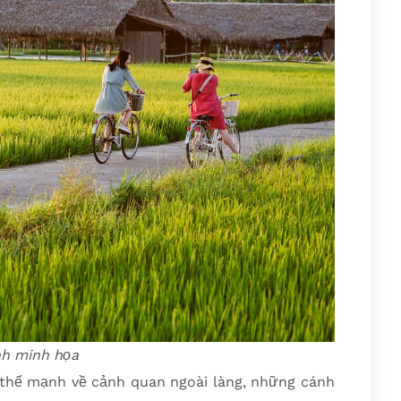
h minh họa
ó thế mạnh về cảnh quan ngoài làng, những cánh