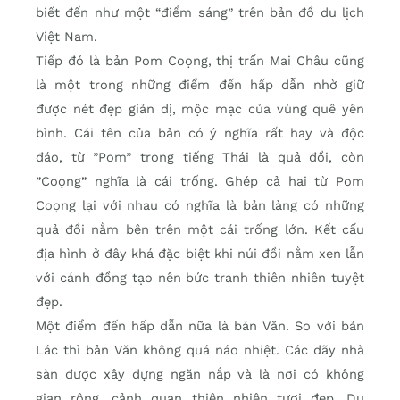
biết đến như một “điểm sáng” trên bản đồ du lịch
Việt Nam.
Tiếp đó là bản Pom Coọng, thị trấn Mai Châu cũng
là một trong những điểm đến hấp dẫn nhờ giữ
được nét đẹp giản dị, mộc mạc của vùng quê yên
bình. Cái tên của bản có ý nghĩa rất hay và độc
đáo, từ ”Pom” trong tiếng Thái là quả đồi, còn
”Coọng” nghĩa là cái trống. Ghép cả hai từ Pom
Coọng lại với nhau có nghĩa là bản làng có những
quả đồi nằm bên trên một cái trống lớn. Kết cấu
địa hình ở đây khá đặc biệt khi núi đồi nằm xen lẫn
với cánh đồng tạo nên bức tranh thiên nhiên tuyệt
đẹp.
Một điểm đến hấp dẫn nữa là bản Văn. So với bản
Lác thì bản Văn không quá náo nhiệt. Các dãy nhà
sàn được xây dựng ngăn nắp và là nơi có không
gian rộng, cảnh quan thiên nhiên tươi đẹp. Du