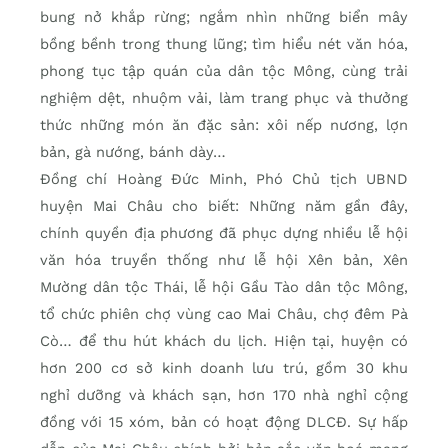
bung nở khắp rừng; ngắm nhìn những biển mây
bồng bềnh trong thung lũng; tìm hiểu nét văn hóa,
phong tục tập quán của dân tộc Mông, cùng trải
nghiệm dệt, nhuộm vải, làm trang phục và thưởng
thức những món ăn đặc sản: xôi nếp nương, lợn
bản, gà nướng, bánh dày…
Đồng chí Hoàng Đức Minh, Phó Chủ tịch UBND
huyện Mai Châu cho biết: Những năm gần đây,
chính quyền địa phương đã phục dựng nhiều lễ hội
văn hóa truyền thống như lễ hội Xên bản, Xên
Mường dân tộc Thái, lễ hội Gầu Tào dân tộc Mông,
tổ chức phiên chợ vùng cao Mai Châu, chợ đêm Pà
Cò… để thu hút khách du lịch. Hiện tại, huyện có
hơn 200 cơ sở kinh doanh lưu trú, gồm 30 khu
nghỉ dưỡng và khách sạn, hơn 170 nhà nghỉ cộng
đồng với 15 xóm, bản có hoạt động DLCĐ. Sự hấp