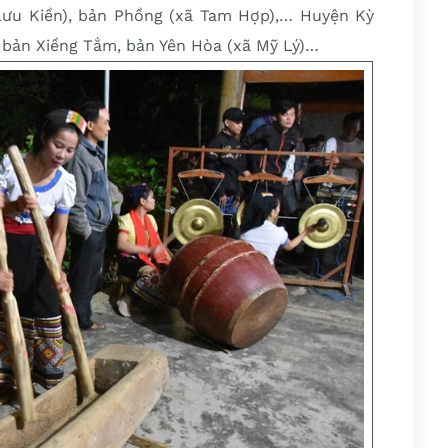
Lưu Kiền), bản Phồng (xã Tam Hợp),… Huyện Kỳ
 bản Xiềng Tắm, bản Yên Hòa (xã Mỹ Lý)…