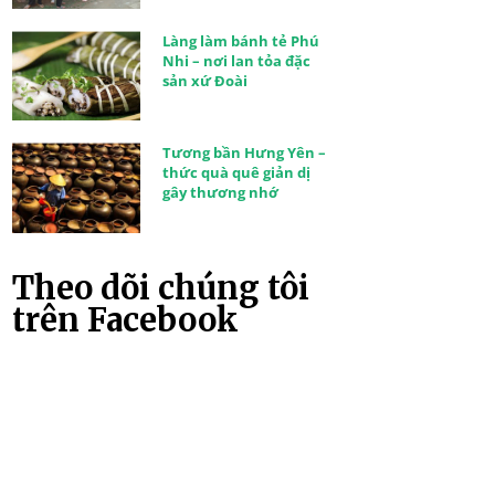
Làng làm bánh tẻ Phú
Nhi – nơi lan tỏa đặc
sản xứ Đoài
Tương bần Hưng Yên –
thức quà quê giản dị
gây thương nhớ
Theo dõi chúng tôi
trên Facebook