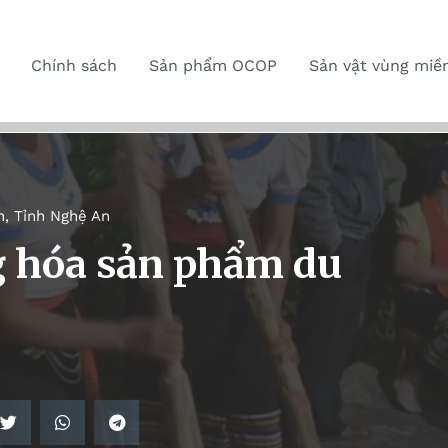
Chính sách
Sản phẩm OCOP
Sản vật vùng miề
n
,
Tỉnh Nghệ An
g hóa sản phẩm du