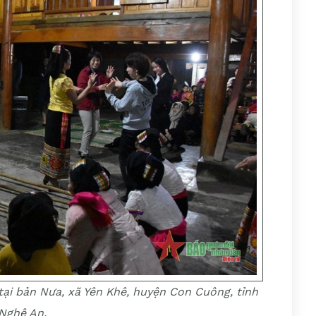
tại bản Nưa, xã Yên Khê, huyện Con Cuông, tỉnh
Nghệ An.