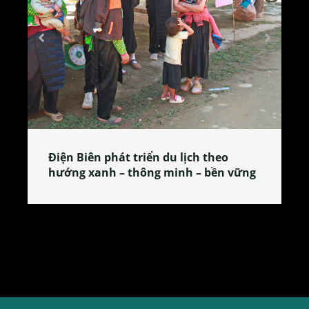
 theo
Làng làm bánh tẻ Phú Nhi – nơi lan
 bền vững
tỏa đặc sản xứ Đoài