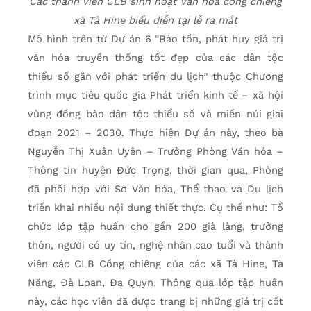
Các thành viên CLB sinh hoạt Văn hóa cồng chiêng
xã Tà Hine biểu diễn tại lễ ra mắt
Mô hình trên từ Dự án 6 “Bảo tồn, phát huy giá trị
văn hóa truyền thống tốt đẹp của các dân tộc
thiểu số gắn với phát triển du lịch” thuộc Chương
trình mục tiêu quốc gia Phát triển kinh tế – xã hội
vùng đồng bào dân tộc thiểu số và miền núi giai
đoạn 2021 – 2030. Thực hiện Dự án này, theo bà
Nguyễn Thị Xuân Uyên – Trưởng Phòng Văn hóa –
Thông tin huyện Đức Trọng, thời gian qua, Phòng
đã phối hợp với Sở Văn hóa, Thể thao và Du lịch
triển khai nhiều nội dung thiết thực. Cụ thể như: Tổ
chức lớp tập huấn cho gần 200 già làng, trưởng
thôn, người có uy tín, nghệ nhân cao tuổi và thành
viên các CLB Cồng chiêng của các xã Tà Hine, Tà
Năng, Đà Loan, Đa Quyn. Thông qua lớp tập huấn
này, các học viên đã được trang bị những giá trị cốt