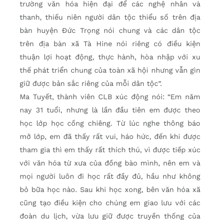
trường văn hóa hiện đại để các nghệ nhân và
thanh, thiếu niên người dân tộc thiểu số trên địa
bàn huyện Đức Trọng nói chung và các dân tộc
trên địa bàn xã Tà Hine nói riêng có điều kiện
thuận lợi hoạt động, thực hành, hòa nhập với xu
thế phát triển chung của toàn xã hội nhưng vẫn gìn
giữ được bản sắc riêng của mỗi dân tộc”.
Ma Tuyết, thành viên CLB xúc động nói: “Em năm
nay 31 tuổi, nhưng là lần đầu tiên em được theo
học lớp học cồng chiêng. Từ lúc nghe thông báo
mở lớp, em đã thấy rất vui, háo hức, đến khi được
tham gia thì em thấy rất thích thú, vì được tiếp xúc
với văn hóa từ xưa của đồng bào mình, nên em và
mọi người luôn đi học rất đầy đủ, hầu như không
bỏ bữa học nào. Sau khi học xong, bên văn hóa xã
cũng tạo điều kiện cho chúng em giao lưu với các
đoàn du lịch, vừa lưu giữ được truyền thống của