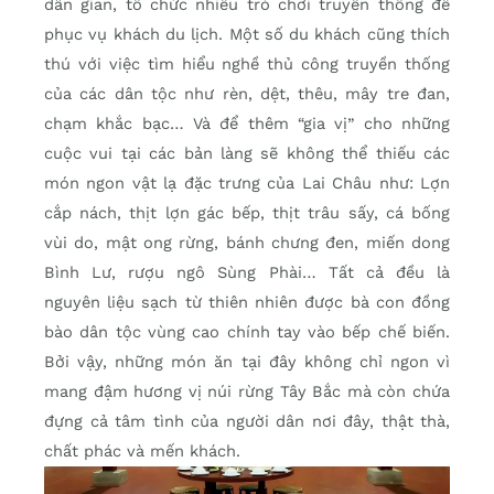
dân gian, tổ chức nhiều trò chơi truyền thống để
phục vụ khách du lịch. Một số du khách cũng thích
thú với việc tìm hiểu nghề thủ công truyền thống
của các dân tộc như rèn, dệt, thêu, mây tre đan,
chạm khắc bạc… Và để thêm “gia vị” cho những
cuộc vui tại các bản làng sẽ không thể thiếu các
món ngon vật lạ đặc trưng của Lai Châu như: Lợn
cắp nách, thịt lợn gác bếp, thịt trâu sấy, cá bống
vùi do, mật ong rừng, bánh chưng đen, miến dong
Bình Lư, rượu ngô Sùng Phài… Tất cả đều là
nguyên liệu sạch từ thiên nhiên được bà con đồng
bào dân tộc vùng cao chính tay vào bếp chế biến.
Bởi vậy, những món ăn tại đây không chỉ ngon vì
mang đậm hương vị núi rừng Tây Bắc mà còn chứa
đựng cả tâm tình của người dân nơi đây, thật thà,
chất phác và mến khách.