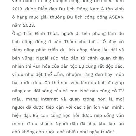
vinh danh là Làng du lịch cộng đồng tiêu biểu năm
2019, được Diễn đàn Du lịch Đông Nam Á tôn vinh
ở hạng mục giải thưởng Du lịch cộng đồng ASEAN
năm 2023.
Ông Trần Đình Thỏa, người đi tiên phong làm du
lịch cộng đồng ở bản Thẳm cho biết: “Ở đây có
tiềm năng phát triển du lịch cộng đồng lâu dài và
bền vững. Ngoài sức hấp dẫn từ cảnh quan thiên
nhiên thì văn hóa của dân tộc Lự cũng rất độc đáo,
ví dụ như dệt thổ cẩm, nhuộm răng đen hay múa
hát mời rượu. Có thể nói, việc làm du lịch đã giúp
nâng cao đời sống của bà con. Nhà nào cũng có TV
màu, mạng Internet và quan trọng hơn là mọi
người đã được tiếp cận với các tiện ích văn minh,
hiện đại. Bà con cũng học hỏi được nếp sống văn
minh từ du khách. Người dân đã chịu khó làm ăn
chứ không còn rượu chè nhiều như ngày trước”.