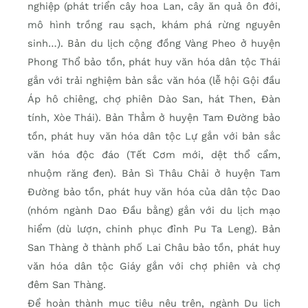
nghiệp (phát triển cây hoa Lan, cây ăn quả ôn đới,
mô hình trồng rau sạch, khám phá rừng nguyên
sinh…). Bản du lịch cộng đồng Vàng Pheo ở huyện
Phong Thổ bảo tồn, phát huy văn hóa dân tộc Thái
gắn với trải nghiệm bản sắc văn hóa (lễ hội Gội đầu
Áp hô chiêng, chợ phiên Dào San, hát Then, Đàn
tính, Xòe Thái). Bản Thẳm ở huyện Tam Đường bảo
tồn, phát huy văn hóa dân tộc Lự gắn với bản sắc
văn hóa độc đáo (Tết Cơm mới, dệt thổ cẩm,
nhuộm răng đen). Bản Sì Thâu Chải ở huyện Tam
Đường bảo tồn, phát huy văn hóa của dân tộc Dao
(nhóm ngành Dao Đầu bằng) gắn với du lịch mạo
hiểm (dù lượn, chinh phục đỉnh Pu Ta Leng). Bản
San Thàng ở thành phố Lai Châu bảo tồn, phát huy
văn hóa dân tộc Giáy gắn với chợ phiên và chợ
đêm San Thàng.
Để hoàn thành mục tiêu nêu trên, ngành Du lịch