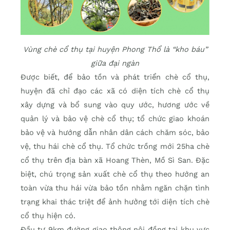
Vùng chè cổ thụ tại huyện Phong Thổ là “kho báu”
giữa đại ngàn
Được biết, để bảo tồn và phát triển chè cổ thụ,
huyện đã chỉ đạo các xã có diện tích chè cổ thụ
xây dựng và bổ sung vào quy ước, hương ước về
quản lý và bảo vệ chè cổ thụ; tổ chức giao khoán
bảo vệ và hướng dẫn nhân dân cách chăm sóc, bảo
vệ, thu hái chè cổ thụ. Tổ chức trồng mới 25ha chè
cổ thụ trên địa bàn xã Hoang Thèn, Mồ Sì San. Đặc
biệt, chú trọng sản xuất chè cổ thụ theo hướng an
toàn vừa thu hái vừa bảo tồn nhằm ngăn chặn tình
trạng khai thác triệt để ảnh hưởng tới diện tích chè
cổ thụ hiện có.
Đầu tư 9km đường giao thông nội đồng tại khu vực