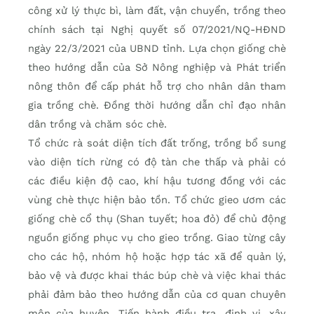
công xử lý thực bì, làm đất, vận chuyển, trồng theo
chính sách tại Nghị quyết số 07/2021/NQ-HĐND
ngày 22/3/2021 của UBND tỉnh. Lựa chọn giống chè
theo hướng dẫn của Sở Nông nghiệp và Phát triển
nông thôn để cấp phát hỗ trợ cho nhân dân tham
gia trồng chè. Đồng thời hướng dẫn chỉ đạo nhân
dân trồng và chăm sóc chè.
Tổ chức rà soát diện tích đất trống, trồng bổ sung
vào diện tích rừng có độ tàn che thấp và phải có
các điều kiện độ cao, khí hậu tương đồng với các
vùng chè thực hiện bảo tồn. Tổ chức gieo ươm các
giống chè cổ thụ (Shan tuyết; hoa đỏ) để chủ động
nguồn giống phục vụ cho gieo trồng. Giao từng cây
cho các hộ, nhóm hộ hoặc hợp tác xã để quản lý,
bảo vệ và được khai thác búp chè và việc khai thác
phải đảm bảo theo hướng dẫn của cơ quan chuyên
môn của huyện. Tiến hành điều tra, định vị, xây