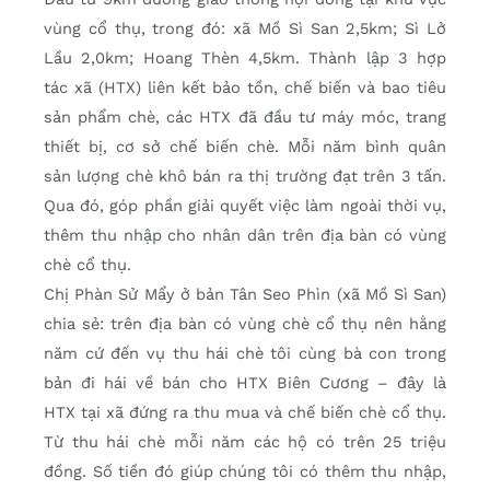
vùng cổ thụ, trong đó: xã Mồ Sì San 2,5km; Sì Lở
Lầu 2,0km; Hoang Thèn 4,5km. Thành lập 3 hợp
tác xã (HTX) liên kết bảo tồn, chế biến và bao tiêu
sản phẩm chè, các HTX đã đầu tư máy móc, trang
thiết bị, cơ sở chế biến chè. Mỗi năm bình quân
sản lượng chè khô bán ra thị trường đạt trên 3 tấn.
Qua đó, góp phần giải quyết việc làm ngoài thời vụ,
thêm thu nhập cho nhân dân trên địa bàn có vùng
chè cổ thụ.
Chị Phàn Sử Mẩy ở bản Tân Seo Phìn (xã Mồ Sì San)
chia sẻ: trên địa bàn có vùng chè cổ thụ nên hằng
năm cứ đến vụ thu hái chè tôi cùng bà con trong
bản đi hái về bán cho HTX Biên Cương – đây là
HTX tại xã đứng ra thu mua và chế biến chè cổ thụ.
Từ thu hái chè mỗi năm các hộ có trên 25 triệu
đồng. Số tiền đó giúp chúng tôi có thêm thu nhập,