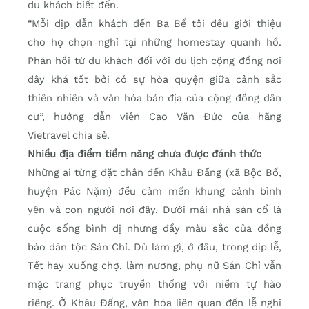
du khách biết đến.
“Mỗi dịp dẫn khách đến Ba Bể tôi đều giới thiệu
cho họ chọn nghỉ tại những homestay quanh hồ.
Phản hồi từ du khách đối với du lịch cộng đồng nơi
đây khá tốt bởi có sự hòa quyện giữa cảnh sắc
thiên nhiên và văn hóa bản địa của cộng đồng dân
cư”, hướng dẫn viên Cao Văn Đức của hãng
Vietravel chia sẻ.
Nhiều địa điểm tiềm năng chưa được đánh thức
Những ai từng đặt chân đến Khâu Đấng (xã Bộc Bố,
huyện Pác Nặm) đều cảm mến khung cảnh bình
yên và con người nơi đây. Dưới mái nhà sàn cổ là
cuộc sống bình dị nhưng đầy màu sắc của đồng
bào dân tộc Sán Chỉ. Dù làm gì, ở đâu, trong dịp lễ,
Tết hay xuống chợ, làm nương, phụ nữ Sán Chỉ vẫn
mặc trang phục truyền thống với niềm tự hào
riêng. Ở Khâu Đấng, văn hóa liên quan đến lễ nghi