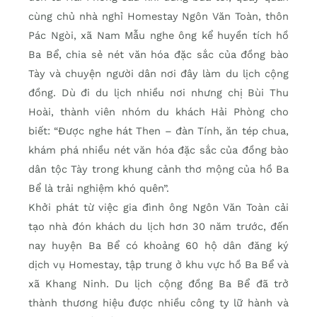
cùng chủ nhà nghỉ Homestay Ngôn Văn Toàn, thôn
Pác Ngòi, xã Nam Mẫu nghe ông kể huyền tích hồ
Ba Bể, chia sẻ nét văn hóa đặc sắc của đồng bào
Tày và chuyện người dân nơi đây làm du lịch cộng
đồng. Dù đi du lịch nhiều nơi nhưng chị Bùi Thu
Hoài, thành viên nhóm du khách Hải Phòng cho
biết: “Được nghe hát Then – đàn Tính, ăn tép chua,
khám phá nhiều nét văn hóa đặc sắc của đồng bào
dân tộc Tày trong khung cảnh thơ mộng của hồ Ba
Bể là trải nghiệm khó quên”.
Khởi phát từ việc gia đình ông Ngôn Văn Toàn cải
tạo nhà đón khách du lịch hơn 30 năm trước, đến
nay huyện Ba Bể có khoảng 60 hộ dân đăng ký
dịch vụ Homestay, tập trung ở khu vực hồ Ba Bể và
xã Khang Ninh. Du lịch cộng đồng Ba Bể đã trở
thành thương hiệu được nhiều công ty lữ hành và