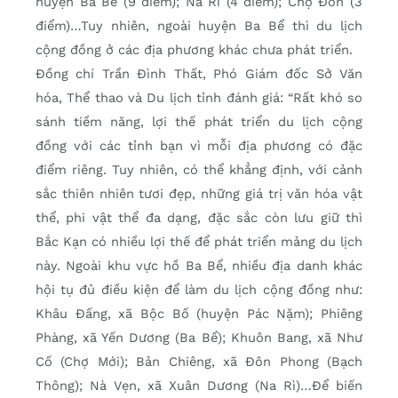
huyện Ba Bể (9 điểm); Na Rì (4 điểm); Chợ Đồn (3
điểm)…Tuy nhiên, ngoài huyện Ba Bể thì du lịch
cộng đồng ở các địa phương khác chưa phát triển.
Đồng chí Trần Đình Thất, Phó Giám đốc Sở Văn
hóa, Thể thao và Du lịch tỉnh đánh giá: “Rất khó so
sánh tiềm năng, lợi thế phát triển du lịch cộng
đồng với các tỉnh bạn vì mỗi địa phương có đặc
điểm riêng. Tuy nhiên, có thể khẳng định, với cảnh
sắc thiên nhiên tươi đẹp, những giá trị văn hóa vật
thể, phi vật thể đa dạng, đặc sắc còn lưu giữ thì
Bắc Kạn có nhiều lợi thế để phát triển mảng du lịch
này. Ngoài khu vực hồ Ba Bể, nhiều địa danh khác
hội tụ đủ điều kiện để làm du lịch cộng đồng như:
Khâu Đấng, xã Bộc Bố (huyện Pác Nặm); Phiêng
Phàng, xã Yến Dương (Ba Bể); Khuôn Bang, xã Như
Cố (Chợ Mới); Bản Chiêng, xã Đôn Phong (Bạch
Thông); Nà Vẹn, xã Xuân Dương (Na Rì)…Để biến