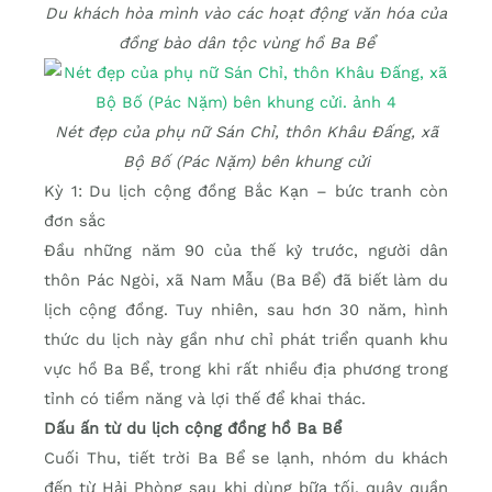
Du khách hòa mình vào các hoạt động văn hóa của
đồng bào dân tộc vùng hồ Ba Bể
Nét đẹp của phụ nữ Sán Chỉ, thôn Khâu Đấng, xã
Bộ Bố (Pác Nặm) bên khung cửi
Kỳ 1: Du lịch cộng đồng Bắc Kạn – bức tranh còn
đơn sắc
Đầu những năm 90 của thế kỷ trước, người dân
thôn Pác Ngòi, xã Nam Mẫu (Ba Bể) đã biết làm du
lịch cộng đồng. Tuy nhiên, sau hơn 30 năm, hình
thức du lịch này gần như chỉ phát triển quanh khu
vực hồ Ba Bể, trong khi rất nhiều địa phương trong
tỉnh có tiềm năng và lợi thế để khai thác.
Dấu ấn từ du lịch cộng đồng hồ Ba Bể
Cuối Thu, tiết trời Ba Bể se lạnh, nhóm du khách
đến từ Hải Phòng sau khi dùng bữa tối, quây quần