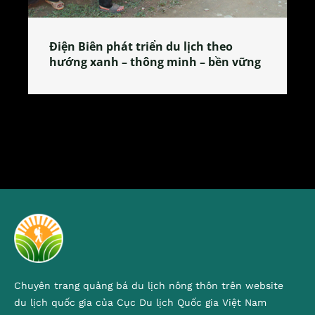
Làng làm bánh tẻ Phú Nhi – nơi lan
tỏa đặc sản xứ Đoài
Chuyên trang quảng bá du lịch nông thôn trên website
du lịch quốc gia của Cục Du lịch Quốc gia Việt Nam