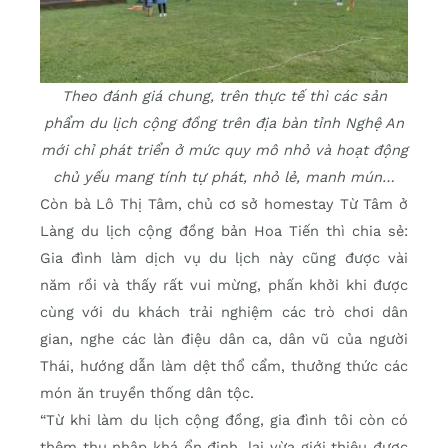
Theo đánh giá chung, trên thực tế thì các sản
phẩm du lịch cộng đồng trên địa bàn tỉnh Nghệ An
mới chỉ phát triển ở mức quy mô nhỏ và hoạt động
chủ yếu mang tính tự phát, nhỏ lẻ, manh mún…
Còn bà Lô Thị Tâm, chủ cơ sở homestay Từ Tâm ở
Làng du lịch cộng đồng bản Hoa Tiến thì chia sẻ:
Gia đình làm dịch vụ du lịch này cũng được vài
năm rồi và thấy rất vui mừng, phấn khởi khi được
cùng với du khách trải nghiệm các trò chơi dân
gian, nghe các làn điệu dân ca, dân vũ của người
Thái, hướng dẫn làm dệt thổ cẩm, thưởng thức các
món ăn truyền thống dân tộc.
“Từ khi làm du lịch cộng đồng, gia đình tôi còn có
thêm thu nhập khá ổn định, lại vừa giới thiệu được