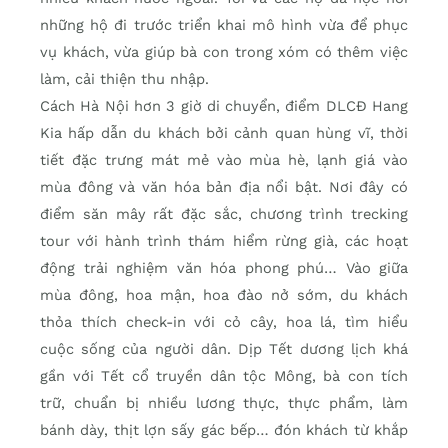
những hộ đi trước triển khai mô hình vừa để phục
vụ khách, vừa giúp bà con trong xóm có thêm việc
làm, cải thiện thu nhập.
Cách Hà Nội hơn 3 giờ di chuyển, điểm DLCĐ Hang
Kia hấp dẫn du khách bởi cảnh quan hùng vĩ, thời
tiết đặc trưng mát mẻ vào mùa hè, lạnh giá vào
mùa đông và văn hóa bản địa nổi bật. Nơi đây có
điểm săn mây rất đặc sắc, chương trình trecking
tour với hành trình thám hiểm rừng già, các hoạt
động trải nghiệm văn hóa phong phú… Vào giữa
mùa đông, hoa mận, hoa đào nở sớm, du khách
thỏa thích check-in với cỏ cây, hoa lá, tìm hiểu
cuộc sống của người dân. Dịp Tết dương lịch khá
gần với Tết cổ truyền dân tộc Mông, bà con tích
trữ, chuẩn bị nhiều lương thực, thực phẩm, làm
bánh dày, thịt lợn sấy gác bếp… đón khách từ khắp