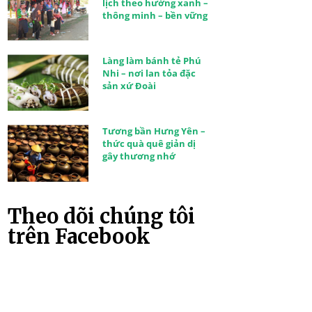
lịch theo hướng xanh –
thông minh – bền vững
Làng làm bánh tẻ Phú
Nhi – nơi lan tỏa đặc
sản xứ Đoài
Tương bần Hưng Yên –
thức quà quê giản dị
gây thương nhớ
Theo dõi chúng tôi
trên Facebook