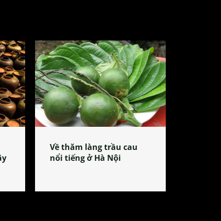
Về thăm làng trầu cau
ây
nổi tiếng ở Hà Nội