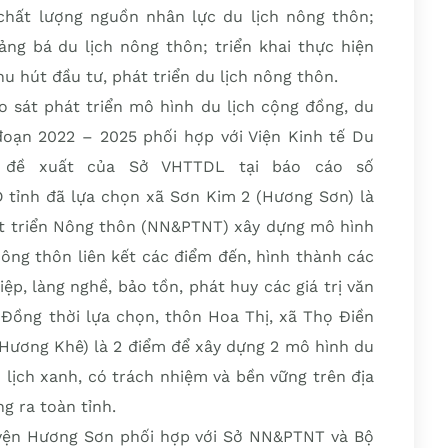
 chất lượng nguồn nhân lực du lịch nông thôn;
ảng bá du lịch nông thôn; triển khai thực hiện
hu hút đầu tư, phát triển du lịch nông thôn.
o sát phát triển mô hình du lịch cộng đồng, du
 đoạn 2022 – 2025 phối hợp với Viện Kinh tế Du
à đề xuất của Sở VHTTDL tại báo cáo số
tỉnh đã lựa chọn xã Sơn Kim 2 (Hương Sơn) là
t triển Nông thôn (NN&PTNT) xây dựng mô hình
nông thôn liên kết các điểm đến, hình thành các
ệp, làng nghề, bảo tồn, phát huy các giá trị văn
 Đồng thời lựa chọn, thôn Hoa Thị, xã Thọ Điền
(Hương Khê) là 2 điểm để xây dựng 2 mô hình du
 lịch xanh, có trách nhiệm và bền vững trên địa
g ra toàn tỉnh.
yện Hương Sơn phối hợp với Sở NN&PTNT và Bộ