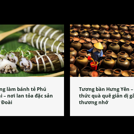
ng làm bánh tẻ Phú
Tương bần Hưng Yên –
i – nơi lan tỏa đặc sản
thức quà quê giản dị g
 Đoài
thương nhớ