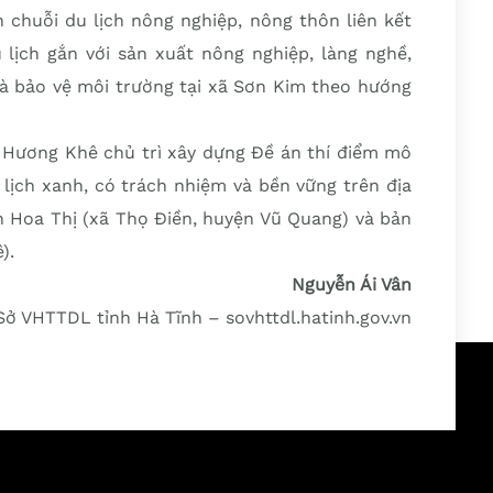
chuỗi du lịch nông nghiệp, nông thôn liên kết
 lịch gắn với sản xuất nông nghiệp, làng nghề,
 và bảo vệ môi trường tại xã Sơn Kim theo hướng
ương Khê chủ trì xây dựng Đề án thí điểm mô
lịch xanh, có trách nhiệm và bền vững trên địa
ôn Hoa Thị (xã Thọ Điền, huyện Vũ Quang) và bản
).
Nguyễn Ái Vân
ở VHTTDL tỉnh Hà Tĩnh – sovhttdl.hatinh.gov.vn