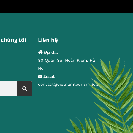
 chúng tôi
Liên hệ
Địa chỉ:
80 Quán Sứ, Hoàn Kiếm, Hà
Nội
Email:
contact@vietnamtourism.gov.vn