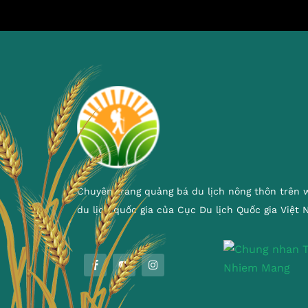
Chuyên trang quảng bá du lịch nông thôn trên 
du lịch quốc gia của Cục Du lịch Quốc gia Việt