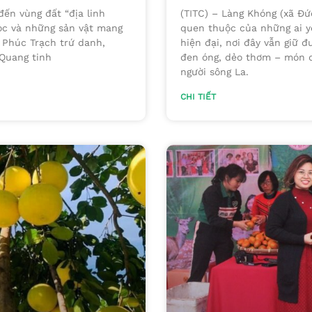
đến vùng đất “địa linh
(TITC) – Làng Khóng (xã Đứ
học và những sản vật mang
quen thuộc của những ai y
 Phúc Trạch trứ danh,
hiện đại, nơi đây vẫn giữ 
Quang tinh
đen óng, dẻo thơm – món qu
người sông La.
CHI TIẾT