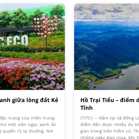
xanh giữa lòng đất Kẻ
Hồ Trại Tiểu – điểm 
Tĩnh
” đặc trưng của miền trung
(TITC) – Nằm tại xã Đồng Lộ
 như một viên ngọc xanh ẩn
điểm đến được nhiều du kh
quyến rũ lạ thường. Nơi
gian trong trẻo hiếm có. T
những ngày giao mùa, khi th