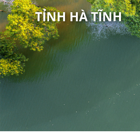
TỈNH HÀ TĨNH