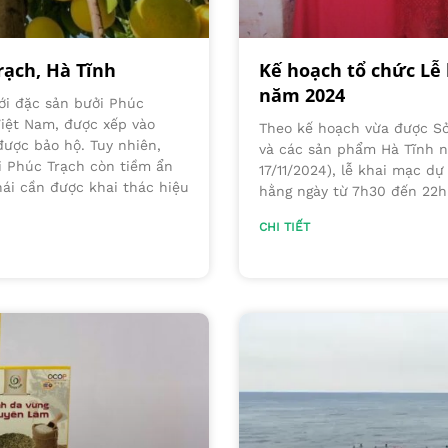
rạch, Hà Tĩnh
Kế hoạch tổ chức Lễ
năm 2024
với đặc sản bưởi Phúc
Việt Nam, được xếp vào
Theo kế hoạch vừa được S
được bảo hộ. Tuy nhiên,
và các sản phẩm Hà Tĩnh nă
ởi Phúc Trạch còn tiềm ẩn
17/11/2024), lễ khai mạc dự
hái cần được khai thác hiệu
hằng ngày từ 7h30 đến 22h 
CHI TIẾT