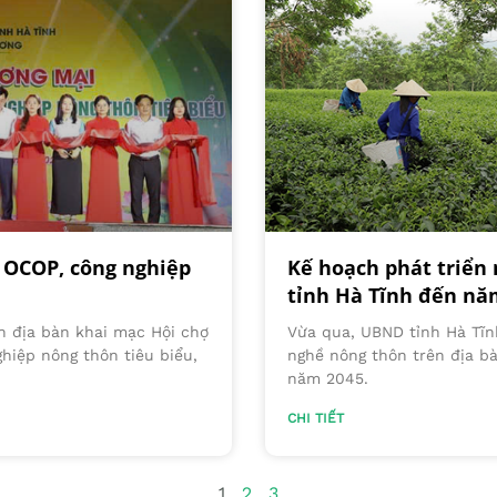
 OCOP, công nghiệp
Kế hoạch phát triển
tỉnh Hà Tĩnh đến nă
n địa bàn khai mạc Hội chợ
Vừa qua, UBND tỉnh Hà Tĩn
iệp nông thôn tiêu biểu,
nghề nông thôn trên địa b
năm 2045.
CHI TIẾT
1
2
3