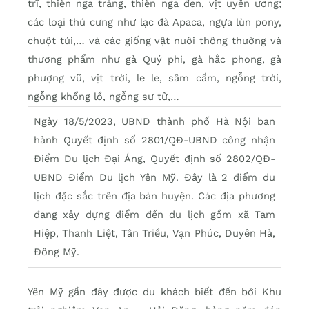
trĩ, thiên nga trắng, thiên nga đen, vịt uyên ương;
các loại thú cưng như lạc đà Apaca, ngựa lùn pony,
chuột túi,… và các giống vật nuôi thông thường và
thương phẩm như gà Quý phi, gà hắc phong, gà
phượng vũ, vịt trời, le le, sâm cầm, ngỗng trời,
ngỗng khổng lồ, ngỗng sư tử,…
Ngày 18/5/2023, UBND thành phố Hà Nội ban
hành Quyết định số 2801/QĐ-UBND công nhận
Điểm Du lịch Đại Áng, Quyết định số 2802/QĐ-
UBND Điểm Du lịch Yên Mỹ. Đây là 2 điểm du
lịch đặc sắc trên địa bàn huyện. Các địa phương
đang xây dựng điểm đến du lịch gồm xã Tam
Hiệp, Thanh Liệt, Tân Triều, Vạn Phúc, Duyên Hà,
Đông Mỹ.
Yên Mỹ gần đây được du khách biết đến bởi Khu