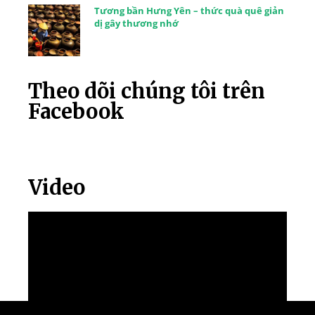
Tương bần Hưng Yên – thức quà quê giản
dị gây thương nhớ
Theo dõi chúng tôi trên
Facebook
Video