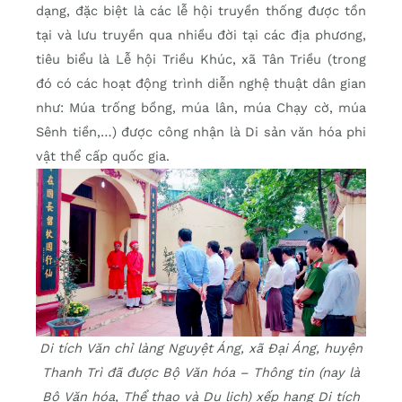
dạng, đặc biệt là các lễ hội truyền thống được tồn
tại và lưu truyền qua nhiều đời tại các địa phương,
tiêu biểu là Lễ hội Triều Khúc, xã Tân Triều (trong
đó có các hoạt động trình diễn nghệ thuật dân gian
như: Múa trống bồng, múa lân, múa Chạy cờ, múa
Sênh tiền,…) được công nhận là Di sản văn hóa phi
vật thể cấp quốc gia.
Di tích Văn chỉ làng Nguyệt Áng, xã Đại Áng, huyện
Thanh Trì đã được Bộ Văn hóa – Thông tin (nay là
Bộ Văn hóa, Thể thao và Du lịch) xếp hạng Di tích