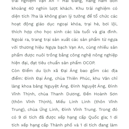
trải nghiệm Vạn An – Hải Đăng, hàng năm đón
khoảng 40 nghìn lượt khách. Khu trải nghiệm có
diện tích 7ha là không gian lý tưởng để tổ chức các
hoạt động giáo dục ngoại khóa, trại hè, bơi lội,
thích hợp cho học sinh các lứa tuổi và gia đình.
Ngoài ra, trang trại sản xuất các sản phẩm từ ngựa
với thương hiệu Ngựa bạch Vạn An, cùng nhiều sản
phẩm được nuôi trồng bằng công nghệ nông nghiệp
hiện đại, đạt tiêu chuẩn sản phẩm OCOP.
Còn Điểm du lịch xã Đại Áng bao gồm các địa
điểm: Đình Đại Áng, chùa Thiên Phúc, khu Văn chỉ
làng khoa bảng Nguyệt Áng, Đình Nguyệt Áng, Đình
Vĩnh Thịnh, chùa Thanh Dương, Đền Hoành Sơn
(thôn Vĩnh Thịnh), Miếu Linh Linh (thôn Vĩnh
Trung), chùa Ứng Linh, Đình Vĩnh Trung. Trong đó
có 9 di tích đã được xếp hạng cấp Quốc gia; 1 di
tích xếp hạng cấp Thành phố và 1 di tích đang làm