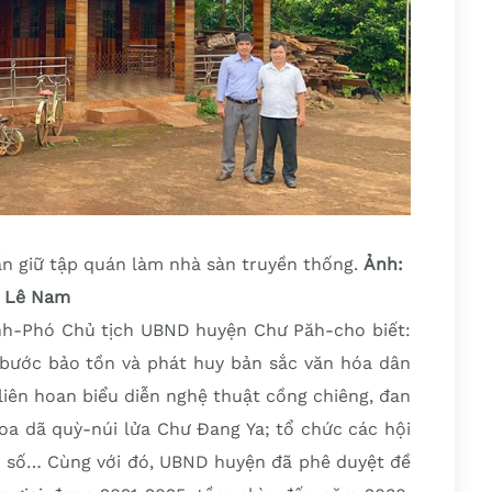
ẫn giữ tập quán làm nhà sàn truyền thống.
Ảnh:
Lê Nam
anh-Phó Chủ tịch UBND huyện Chư Păh-cho biết:
bước bảo tồn và phát huy bản sắc văn hóa dân
 liên hoan biểu diễn nghệ thuật cồng chiêng, đan
 hoa dã quỳ-núi lửa Chư Đang Ya; tổ chức các hội
ểu số… Cùng với đó, UBND huyện đã phê duyệt đề