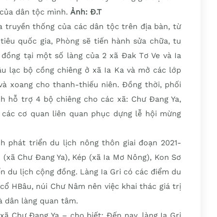
 của dân tộc mình.
Ảnh: Đ.T
a truyền thống của các dân tộc trên địa bàn, từ
tiêu quốc gia, Phòng sẽ tiến hành sửa chữa, tu
đồng tại một số làng của 2 xã Đak Tơ Ve và Ia
âu lạc bộ cồng chiêng ở xã Ia Ka và mở các lớp
và xoang cho thanh-thiếu niên. Đồng thời, phối
ch hỗ trợ 4 bộ chiêng cho các xã: Chư Đang Ya,
ới các cơ quan liên quan phục dựng lễ hội mừng
nh phát triển du lịch nông thôn giai đoạn 2021-
i (xã Chư Đang Ya), Kép (xã Ia Mơ Nông), Kon Sơ
ển du lịch cộng đồng. Làng Ia Gri có các điểm du
 cổ HBâu, núi Chư Nâm nên việc khai thác giá trị
à dân làng quan tâm.
ã Chư Đang Ya – cho biết: Đến nay, làng Ia Gri