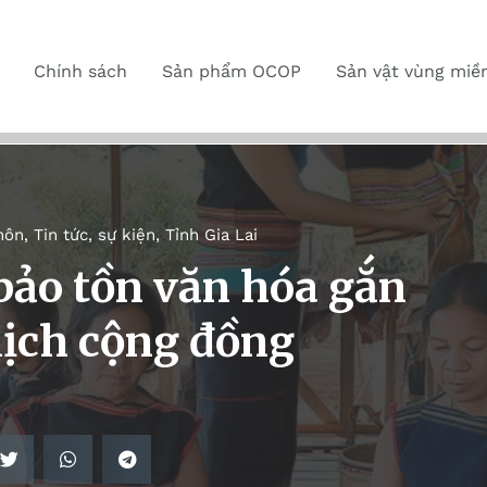
Chính sách
Sản phẩm OCOP
Sản vật vùng miề
hôn
,
Tin tức, sự kiện
,
Tỉnh Gia Lai
bảo tồn văn hóa gắn
 lịch cộng đồng