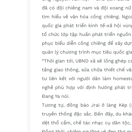
đã có đội chiêng nam và đội xoang nữ
tìm hiểu về văn hóa cồng chiêng. Ngo
quốc gia phát triển kinh tế-xã hội vù
tổ chức lớp tập huấn phát triển nguồn
phục biểu diễn cồng chiêng để xây dự
quản lý chương trình mục tiêu quốc gia
“Thời gian tới, UBND xã sẽ lồng ghép 
tầng giao thông, sửa chữa thiết chế v
tư liên kết với người dân làm homest
nghề phù hợp với định hướng phát tr
Đang Ya nói.
Tương tự, đồng bào Jrai ở làng Kép (
truyền thống đặc sắc. Đến đây, du khá
dệt thổ cẩm, chế tác nhạc cụ dân tộc,
Đồng thời, chiêm ngưỡng vẻ đẹp thơ m