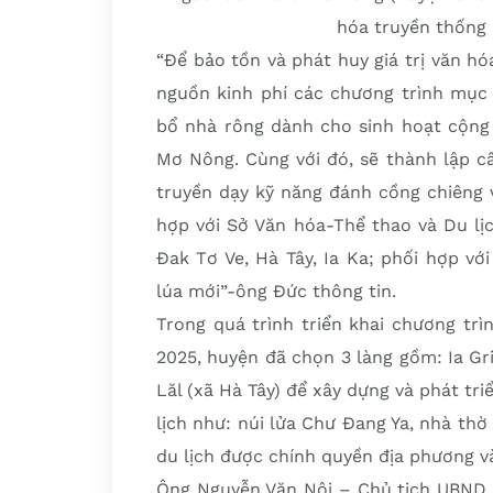
hóa truyền thống
“Để bảo tồn và phát huy giá trị văn hó
nguồn kinh phí các chương trình mục 
bổ nhà rông dành cho sinh hoạt cộng 
Mơ Nông. Cùng với đó, sẽ thành lập c
truyền dạy kỹ năng đánh cồng chiêng 
hợp với Sở Văn hóa-Thể thao và Du lị
Đak Tơ Ve, Hà Tây, Ia Ka; phối hợp v
lúa mới”-ông Đức thông tin.
Trong quá trình triển khai chương trì
2025, huyện đã chọn 3 làng gồm: Ia Gr
Lăl (xã Hà Tây) để xây dựng và phát tri
lịch như: núi lửa Chư Đang Ya, nhà thờ
du lịch được chính quyền địa phương v
Ông Nguyễn Văn Nội – Chủ tịch UBND x