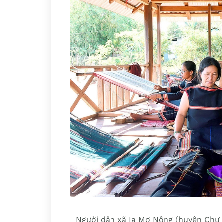
Người dân xã Ia Mơ Nông (huyện Chư P