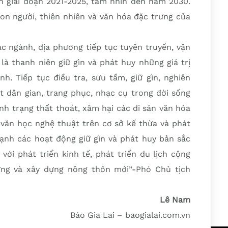
ch giai đoạn 2021-2025, tầm nhìn đến năm 2030.
on người, thiên nhiên và văn hóa đặc trưng của
c ngành, địa phương tiếp tục tuyên truyền, vận
là thanh niên giữ gìn và phát huy những giá trị
h. Tiếp tục điều tra, sưu tầm, giữ gìn, nghiên
ật dân gian, trang phục, nhạc cụ trong đời sống
nh trạng thất thoát, xâm hại các di sản văn hóa
ề văn học nghệ thuật trên cơ sở kế thừa và phát
mạnh các hoạt động giữ gìn và phát huy bản sắc
với phát triển kinh tế, phát triển du lịch cộng
ững và xây dựng nông thôn mới”-Phó Chủ tịch
Lê Nam
Báo Gia Lai – baogialai.com.vn