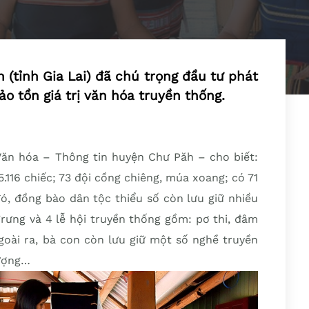
h (tỉnh Gia Lai) đã chú trọng đầu tư phát
ảo tồn giá trị văn hóa truyền thống.
n hóa – Thông tin huyện Chư Păh – cho biết:
.116 chiếc; 73 đội cồng chiêng, múa xoang; có 71
ó, đồng bào dân tộc thiểu số còn lưu giữ nhiều
’rưng và 4 lễ hội truyền thống gồm: pơ thi, đâm
goài ra, bà con còn lưu giữ một số nghề truyền
tượng…