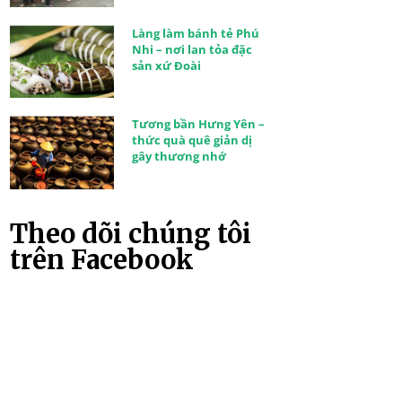
Làng làm bánh tẻ Phú
Nhi – nơi lan tỏa đặc
sản xứ Đoài
Tương bần Hưng Yên –
thức quà quê giản dị
gây thương nhớ
Theo dõi chúng tôi
trên Facebook