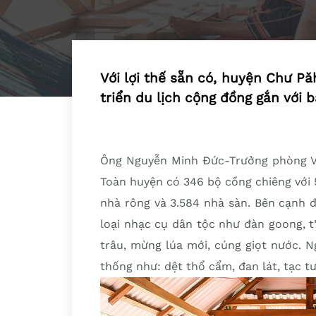
Với lợi thế sẵn có, huyện Chư Pă
triển du lịch cộng đồng gắn với b
Ông Nguyễn Minh Đức-Trưởng phòng Vă
Toàn huyện có 346 bộ cồng chiêng với 5
nhà rông và 3.584 nhà sàn. Bên cạnh đ
loại nhạc cụ dân tộc như đàn goong, t
trâu, mừng lúa mới, cúng giọt nước. N
thống như: dệt thổ cẩm, đan lát, tạc 