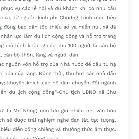
 phục vụ các lễ hội và du khách khi có nhu cầu
ài ra, từ nguồn kinh phí Chương trình mục tiêu
ng đồng bào dân tộc thiểu số và miền núi, xã đã
 nhân lực làm du lịch cộng đồng và hỗ trợ trang
ng mô hình khởi nghiệp cho 100 người là cán bộ
, cán bộ thôn, làng và người dân.
các nguồn vốn hỗ trợ của Nhà nước để đầu tư hạ
ăn hóa của làng. Đồng thời, thu hút các nhà đầu
ay; khuyến khích các hộ dân chuyển đổi ngành
iển du lịch cộng đồng”-Chủ tịch UBND xã Chư
xã Ia Mơ Nông) còn lưu giữ nhiều nét văn hóa
ch sẽ được trải nghiệm nghề đan lát, tạc tượng,
 biểu diễn cồng chiêng và thưởng thức ẩm thực.
ộng của thác Công chúa.