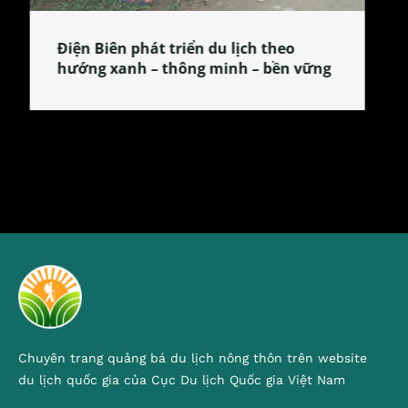
Làng làm bánh tẻ Phú Nhi – nơi lan
tỏa đặc sản xứ Đoài
Chuyên trang quảng bá du lịch nông thôn trên website
du lịch quốc gia của Cục Du lịch Quốc gia Việt Nam