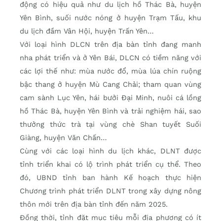
động có hiệu quả như du lịch hồ Thác Bà, huyện
Yên Bình, suối nước nóng ở huyện Trạm Tấu, khu
du lịch đầm Vân Hội, huyện Trấn Yên…
Với loại hình DLCN trên địa bàn tỉnh đang manh
nha phát triển và ở Yên Bái, DLCN có tiềm năng với
các lợi thế như: mùa nước đổ, mùa lúa chín ruộng
bậc thang ở huyện Mù Cang Chải; tham quan vùng
cam sành Lục Yên, hái bưởi Đại Minh, nuôi cá lồng
hồ Thác Bà, huyện Yên Bình và trải nghiệm hái, sao
thưởng thức trà tại vùng chè Shan tuyết Suối
Giàng, huyện Văn Chấn…
Cùng với các loại hình du lịch khác, DLNT được
tỉnh triển khai có lộ trình phát triển cụ thể. Theo
đó, UBND tỉnh ban hành Kế hoạch thực hiện
Chương trình phát triển DLNT trong xây dựng nông
thôn mới trên địa bàn tỉnh đến năm 2025.
Đồng thời, tỉnh đặt mục tiêu mỗi địa phương có ít