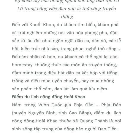
Sự khéo tay của những người đàn ông dân tộc Lô
Lô trong công việc đan nón lá thủ công truyền
thống
Đến với Khuổi Khon, du khách tìm hiểu, khám phá
và trải nghiệm những nét văn hóa phong phú, đặc
sắc từ lâu đời như: ngôn ngữ, dân ca, dân vũ, các lễ
hội, kiến trúc nhà sàn, trang phục, nghề thủ công…
Để cảm nhận rõ hơn, du khách có thể nghỉ lại các
homestay, thưởng thức các món ăn truyền thống,
đắm mình trong điệu hát dân ca kết hợp với tiếng
trống và điệu múa uyển chuyển, hay mua những
sản phẩm thổ cẩm, đan lát làm quà lưu niệm.
Điểm du lịch cộng đồng Hoài Khao
Nằm trong Vườn Quốc gia Phja Oắc – Phja Đén
(huyện Nguyên Bình, tỉnh Cao Bằng), điểm du lịch
cộng đồng Hoài Khao thuộc xã Quang Thành là nơi
sinh sống tập trung của đồng bào người Dao Tiền.