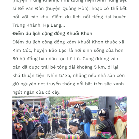
(huyện Trùng Khánh), nhà tưởng niệm Anh hùng liệt
sĩ Bế Văn Đàn (huyện Quảng Hòa); hoặc có thể kết
nối với các khu, điểm du lịch nổi tiếng tại huyện
Trùng Khánh, Hạ Lang…
Điểm du lịch cộng đồng Khuổi Khon
Điểm du lịch cộng đồng xóm Khuổi Khon thuộc xã
Kim Cúc, huyện Bảo Lạc, là nơi sinh sống của hơn
60 hộ đồng bào dân tộc Lô Lô. Cung đường vào
bản đã được trải bê tông dài khoảng 5 km, đi lại
khá thuận tiện. Nhìn từ xa, những nếp nhà sàn còn
giữ nguyên nét truyền thống nổi bật trên sắc xanh
ngút ngàn của cỏ cây.