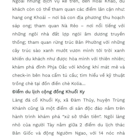
Ngoài những dịch vụ kể trên, đến Hoài Khao, du
khách còn có thể tham quan các điểm lân cận như:
hang ong Khoái – nơi bà con địa phương thu hoạch
sáp ong; tham quan Nà Rẻo – nơi nổi tiếng với
những ngôi nhà đất lợp ngói âm dương truyền
thống; tham quan rừng trúc Bản Phường với những
cây trúc sào xanh mướt vươn mình tới trời xanh
khiến du khách như được hòa mình với thiên nhiên;
khám phá đỉnh Phja Oắc với không khí mát mẻ và
check-in bên hoa cẩm tú cầu; tìm hiểu về kỹ thuật
trồng chè tại đồn điền chè Kolia…
Điểm du lịch cộng đồng Khuổi Ky
Làng đá cổ Khuổi Ky, xã Đàm Thủy, huyện Trùng
Khánh cũng là một điểm di sản độc đáo nằm trên
hành trình khám phá “xứ sở thần tiên”. Ngôi làng
nhỏ của người Tày nằm giữa 2 điểm du lịch thác
Bản Giốc và động Ngườm Ngao, với 14 nóc nhà