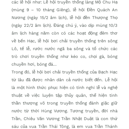
các lễ hội như: Lễ hội truyền thống làng Mộ Chu Hạ
(mùng 9 – 10 tháng Giêng), lễ hội Đền Quách An
Nương (ngày 15/2 âm lịch), lễ hội đền Thượng Thọ
(ngày 22/2 âm lịch). Đáng chú ý, vào dịp mùng 10/3
âm lịch hàng năm còn có các hoạt động đêm thơ
về bến Hạc, lễ hội bơi chải truyền thống trên sông
Lô, tế lễ, rước nước ngã ba sông và tổ chức các
trò chơi truyền thống như kéo co, chọi gà, bóng
chuyền hơi, bóng đá…
Trong đó, lễ hội bơi chải truyền thống của Bạch Hạc
từ lâu đã được nhân dân cả nước biết đến. Lễ hội
là một hình thức phục hiện có tính nghi lễ và nghệ
thuật về việc luyện tập thủy quân, thể hiện tinh
thần thượng võ trong truyền thống đánh giặc giữ
nước từ thời Hùng Vương. Tương truyền, đời nhà
Trần, Chiêu Văn Vương Trần Nhật Duật là con thứ
sáu của vua Trần Thái Tông, là em vua Trần Thánh