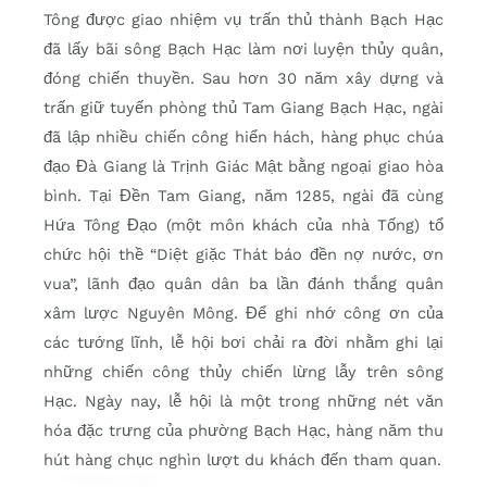
Tông được giao nhiệm vụ trấn thủ thành Bạch Hạc
đã lấy bãi sông Bạch Hạc làm nơi luyện thủy quân,
đóng chiến thuyền. Sau hơn 30 năm xây dựng và
trấn giữ tuyến phòng thủ Tam Giang Bạch Hạc, ngài
đã lập nhiều chiến công hiển hách, hàng phục chúa
đạo Đà Giang là Trịnh Giác Mật bằng ngoại giao hòa
bình. Tại Đền Tam Giang, năm 1285, ngài đã cùng
Hứa Tông Đạo (một môn khách của nhà Tống) tổ
chức hội thề “Diệt giặc Thát báo đền nợ nước, ơn
vua”, lãnh đạo quân dân ba lần đánh thắng quân
xâm lược Nguyên Mông. Để ghi nhớ công ơn của
các tướng lĩnh, lễ hội bơi chải ra đời nhằm ghi lại
những chiến công thủy chiến lừng lẫy trên sông
Hạc. Ngày nay, lễ hội là một trong những nét văn
hóa đặc trưng của phường Bạch Hạc, hàng năm thu
hút hàng chục nghìn lượt du khách đến tham quan.