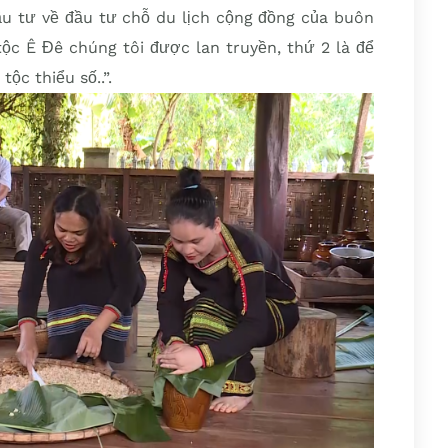
u tư về đầu tư chỗ du lịch cộng đồng của buôn
ộc Ê Đê chúng tôi được lan truyền, thứ 2 là để
ộc thiểu số..”.