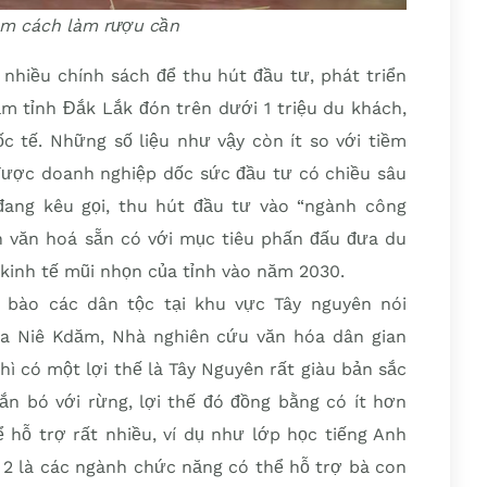
m cách làm rượu cần
hiều chính sách để thu hút đầu tư, phát triển
ăm tỉnh Đắk Lắk đón trên dưới 1 triệu du khách,
 tế. Những số liệu như vậy còn ít so với tiềm
được doanh nghiệp dốc sức đầu tư có chiều sâu
đang kêu gọi, thu hút đầu tư vào “ngành công
 văn hoá sẵn có với mục tiêu phấn đấu đưa du
kinh tế mũi nhọn của tỉnh vào năm 2030.
 bào các dân tộc tại khu vực Tây nguyên nói
ga Niê Kdăm, Nhà nghiên cứu văn hóa dân gian
hì có một lợi thế là Tây Nguyên rất giàu bản sắc
ắn bó với rừng, lợi thế đó đồng bằng có ít hơn
 hỗ trợ rất nhiều, ví dụ như lớp học tiếng Anh
ứ 2 là các ngành chức năng có thể hỗ trợ bà con