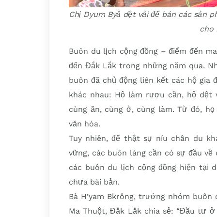
Chị Dyum Byă dệt vải để bán các sản 
cho 
Buôn du lịch cộng đồng – điểm đến ma
đến Đắk Lắk trong những năm qua. Nhi
buôn đã chủ động liên kết các hộ gia đ
khác nhau: Hộ làm rượu cần, hộ dệt 
cùng ăn, cùng ở, cùng làm. Từ đó, họ
văn hóa.
Tuy nhiên, để thật sự níu chân du kh
vững, các buôn làng cần có sự đầu về 
các buôn du lịch cộng đồng hiện tại 
chưa bài bản.
Bà H’yam Bkrông, trưởng nhóm buôn du
Ma Thuột, Đắk Lắk chia sẻ: “Đầu tư ở