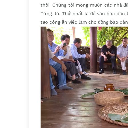
thôi. Chúng tôi mong muốn các nhà đầ
Tơng Jú. Thứ nhất là để văn hóa dân t
tạo công ăn việc làm cho đồng bào dân t