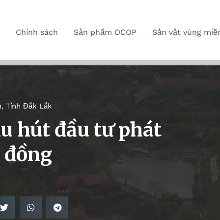
Chính sách
Sản phẩm OCOP
Sản vật vùng miề
n
,
Tỉnh Đắk Lắk
u hút đầu tư phát
g đồng