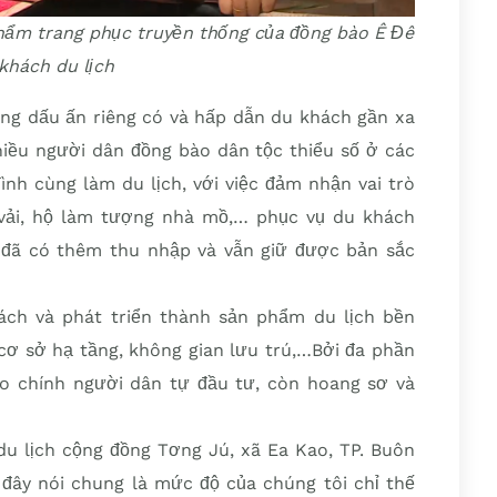
phẩm trang phục truyền thống của đồng bào Ê Đê
khách du lịch
ng dấu ấn riêng có và hấp dẫn du khách gần xa
ều người dân đồng bào dân tộc thiểu số ở các
ình cùng làm du lịch, với việc đảm nhận vai trò
vải, hộ làm tượng nhà mồ,… phục vụ du khách
 đã có thêm thu nhập và vẫn giữ được bản sắc
ách và phát triển thành sản phẩm du lịch bền
cơ sở hạ tầng, không gian lưu trú,…Bởi đa phần
do chính người dân tự đầu tư, còn hoang sơ và
 lịch cộng đồng Tơng Jú, xã Ea Kao, TP. Buôn
 đây nói chung là mức độ của chúng tôi chỉ thế