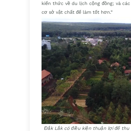
kiến thức về du lịch cộng đồng; và cá
cơ sở vật chất để làm tốt hơn.”
Đắk Lắk có điều kiện thuận lợi để thu 