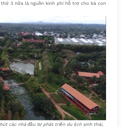
c thứ 3 nữa là nguồn kinh phí hỗ trợ cho bà con
hút các nhà đầu tư phát triển du lịch sinh thái,