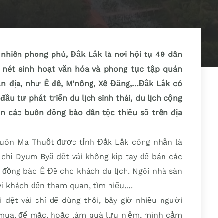
 nhiên phong phú, Đắk Lắk là nơi hội tụ 49 dân
 nét sinh hoạt văn hóa và phong tục tập quán
n địa, như Ê đê, M’nông, Xê Đăng,…Đắk Lắk có
đầu tư phát triển du lịch sinh thái, du lịch cộng
iển các buôn đồng bào dân tộc thiểu số trên địa
Buôn Ma Thuột được tỉnh Đắk Lắk công nhận là
 chị Dyum Byă dệt vải không kịp tay để bán các
 đồng bào Ê Đê cho khách du lịch. Ngôi nhà sàn
vị khách đến tham quan, tìm hiểu….
 dệt vải chỉ để dùng thôi, bây giờ nhiều người
 mua, để mặc, hoặc làm quà lưu niệm, mình cảm