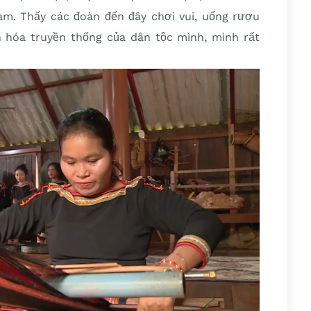
 làm. Thấy các đoàn đến đây chơi vui, uống rượu
n hóa truyền thống của dân tộc mình, mình rất