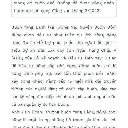
trong đó buôn Akô Dhông đã được công nhận
buôn du lịch cộng đồng vào tháng 3/2023.
Buôn Yang Lành (xã Krông Na, huyện Buôn Đôn)
được chọn đầu tư phát triển du lịch cộng đồng
theo Dự án Hỗ trợ phát triển khu vực biên giới –
Tiểu dự án Đắk Lắk vay vốn Ngân hàng Châu Á
(ADB) của Sở Kế hoạch và Đầu tư. Đến nay, Dự án
đã đầu tư nâng cấp nhà cộng đồng buôn có đủ
công trình phụ trợ; bảo tồn khôi phục bến nước;
xây cổng chào; nâng cấp 15 ngôi nhà dài truyền
thống của người dân; tổ chức tập huấn, đào tạo
các kỹ năng đón tiếp khách du lịch… cho người dân
và ban quản lý du lịch buôn.
Anh Y Én Êban, Trưởng buôn Yang Làng, đồng thời
cũng là một trong những hộ tham gia làm du lịch
cộng đồng tâm sự: “Từ khi dự án triển khai, bà con