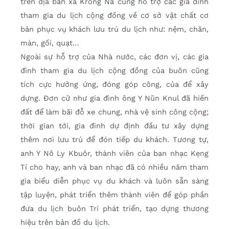
trên địa bàn xã Krông Na cũng hỗ trợ các gia đình
tham gia du lịch cộng đồng về cơ sở vật chất cơ
bản phục vụ khách lưu trú du lịch như: nệm, chăn,
màn, gối, quạt…
Ngoài sự hỗ trợ của Nhà nước, các đơn vị, các gia
đình tham gia du lịch cộng đồng của buôn cũng
tích cực hưởng ứng, đóng góp công, của để xây
dựng. Đơn cử như gia đình ông Y Nũn Knul đã hiến
đất để làm bãi đỗ xe chung, nhà vệ sinh công cộng;
thời gian tới, gia đình dự định đầu tư xây dựng
thêm nơi lưu trú để đón tiếp du khách. Tương tự,
anh Y Nô Ly Kbuôr, thành viên của ban nhạc Kẹng
Tí cho hay, anh và ban nhạc đã có nhiều năm tham
gia biểu diễn phục vụ du khách và luôn sẵn sàng
tập luyện, phát triển thêm thành viên để góp phần
đưa du lịch buôn Trí phát triển, tạo dựng thương
hiệu trên bản đồ du lịch.