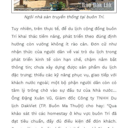
Ngôi nhà sàn truyền thống tại buôn Trí.
Tuy nhiên, trên thực tế, để du lịch cộng đồng buôn
Trí khai thác tiềm năng, phát triển theo đúng định
hướng còn vướng không ít rào cản. Đơn cử như
nhận thức của người dân về vai trò du lịch trong
phát triển kinh tế còn hạn chế, chậm nắm bắt
thông tin; chưa xây dựng được sản phẩm du lịch
đặc trưng; thiếu các kỹ năng phục vụ, giao tiếp với
khách nước ngoài; một bộ phận người dân còn có
tâm lý trông chờ vào sự đầu tư của Nhà nước…
Ông Đặng Xuân Vũ, Giám đốc Công ty TNHH Du
lịch DakViet (TP. Buôn Ma Thuột) cho hay: “Qua
khảo sát thì các homestay ở khu vực buôn Trí đã
đạt tiêu chuẩn, đầy đủ điều kiện để đón khách.