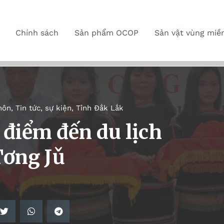
Chính sách
Sản phẩm OCOP
Sản vật vùng miề
hôn
,
Tin tức, sự kiện
,
Tỉnh Đắk Lắk
 điểm đến du lịch
Tơng Jǔ