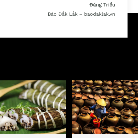
Đăng Triều
Báo Đắk Lắk – baodaklak.vn