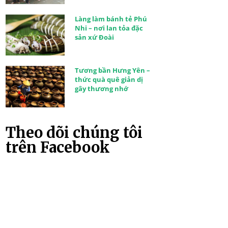
Làng làm bánh tẻ Phú
Nhi – nơi lan tỏa đặc
sản xứ Đoài
Tương bần Hưng Yên –
thức quà quê giản dị
gây thương nhớ
Theo dõi chúng tôi
trên Facebook