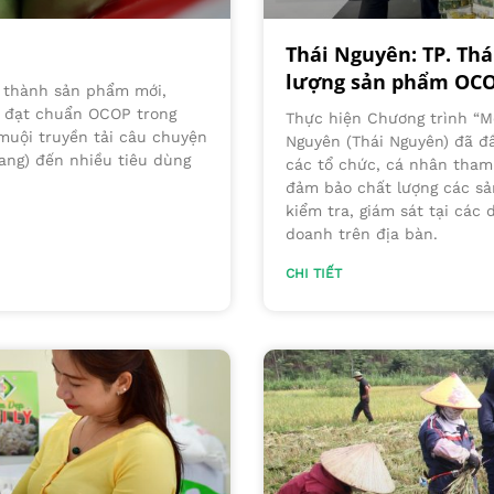
Thái Nguyên: TP. Thá
lượng sản phẩm OC
u thành sản phẩm mới,
m đạt chuẩn OCOP trong
Thực hiện Chương trình “M
muội truyền tải câu chuyện
Nguyên (Thái Nguyên) đã đ
ang) đến nhiều tiêu dùng
các tổ chức, cá nhân tham
đảm bảo chất lượng các s
kiểm tra, giám sát tại các 
doanh trên địa bàn.
CHI TIẾT