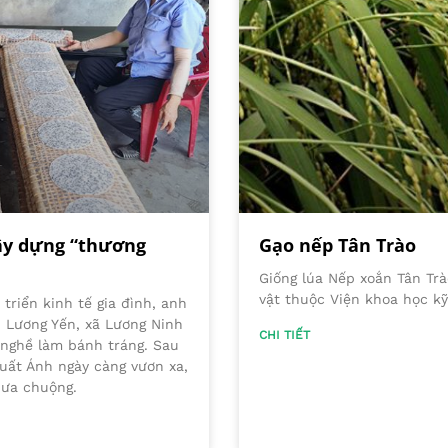
ây dựng “thương
Gạo nếp Tân Trào
Giống lúa Nếp xoắn Tân Tr
vật thuộc Viện khoa học k
triển kinh tế gia đình, anh
n Lương Yến, xã Lương Ninh
CHI TIẾT
 nghề làm bánh tráng. Sau
uất Ánh ngày càng vươn xa,
 ưa chuộng.