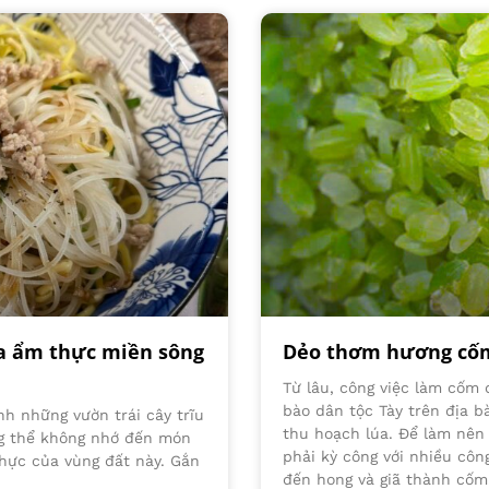
oa ẩm thực miền sông
Dẻo thơm hương cốm 
Từ lâu, công việc làm cốm
bào dân tộc Tày trên địa b
nh những vườn trái cây trĩu
thu hoạch lúa. Để làm nên
ng thể không nhớ đến món
phải kỳ công với nhiều côn
hực của vùng đất này. Gắn
đến hong và giã thành cốm