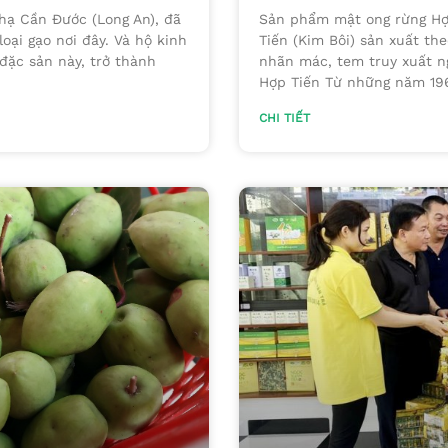
hạ Cần Đước (Long An), đã
Sản phẩm mật ong rừng Hợp
oại gạo nơi đây. Và hộ kinh
Tiến (Kim Bôi) sản xuất th
đặc sản này, trở thành
nhãn mác, tem truy xuất n
Hợp Tiến Từ những năm 196
CHI TIẾT