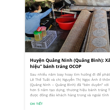
Huyện Quảng Ninh (Quảng Bình): X
hiệu” bánh tráng OCOP
Sau nhiều năm loay hoay tìm hướng đi để phát 
Lê Thế Tuất và chị Nguyễn Thị Ngọc Ánh ở thô
(Quảng Ninh – Quảng Bình) đã “bén duyên” với
hơn 5 năm tạo dựng, thương hiệu bánh tráng T
được đông đảo khách hàng trong và ngoài tỉnh
CHI TIẾT