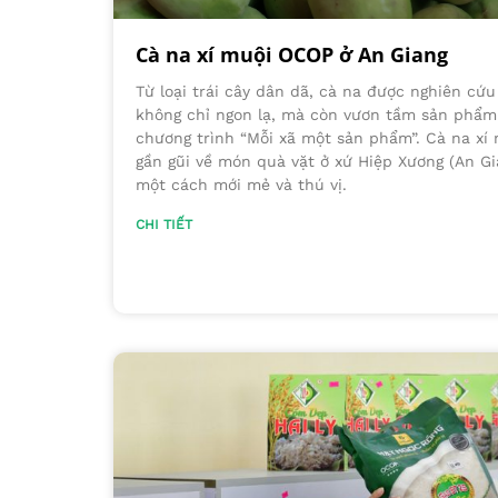
Cà na xí muội OCOP ở An Giang
Từ loại trái cây dân dã, cà na được nghiên cứ
không chỉ ngon lạ, mà còn vươn tầm sản phẩ
chương trình “Mỗi xã một sản phẩm”. Cà na xí 
gần gũi về món quà vặt ở xứ Hiệp Xương (An Gi
một cách mới mẻ và thú vị.
CHI TIẾT