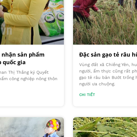
g nhận sản phẩm
Đặc sản gạo tẻ râu h
p quốc gia
Vùng đất xã Chiềng Yên, h
người, ẩm thực cũng rất ph
han Thị Thắng ký Quyết
gạo tẻ râu bản Bướt trồng
phẩm công nghiệp nông thôn
người ưa chuộng.
CHI TIẾT