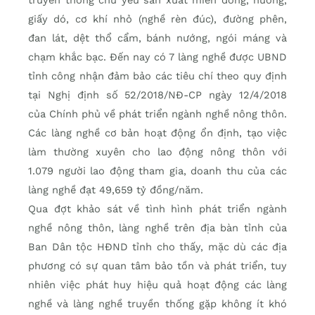
truyền thống chủ yếu sản xuất miến dong, hương,
giấy dó, cơ khí nhỏ (nghề rèn đúc), đường phên,
đan lát, dệt thổ cẩm, bánh nướng, ngói máng và
chạm khắc bạc. Đến nay có 7 làng nghề được UBND
tỉnh công nhận đảm bảo các tiêu chí theo quy định
tại Nghị định số 52/2018/NĐ-CP ngày 12/4/2018
của Chính phủ về phát triển ngành nghề nông thôn.
Các làng nghề cơ bản hoạt động ổn định, tạo việc
làm thường xuyên cho lao động nông thôn với
1.079 người lao động tham gia, doanh thu của các
làng nghề đạt 49,659 tỷ đồng/năm.
Qua đợt khảo sát về tình hình phát triển ngành
nghề nông thôn, làng nghề trên địa bàn tỉnh của
Ban Dân tộc HĐND tỉnh cho thấy, mặc dù các địa
phương có sự quan tâm bảo tồn và phát triển, tuy
nhiên việc phát huy hiệu quả hoạt động các làng
nghề và làng nghề truyền thống gặp không ít khó