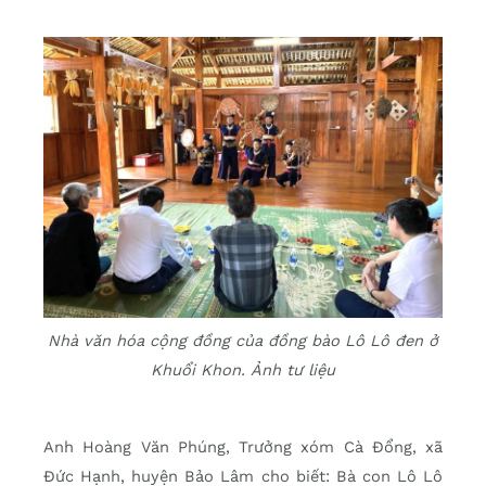
Nhà văn hóa cộng đồng của đồng bào Lô Lô đen ở
Khuổi Khon. Ảnh tư liệu
Anh Hoàng Văn Phúng, Trưởng xóm Cà Đổng, xã
Đức Hạnh, huyện Bảo Lâm cho biết: Bà con Lô Lô