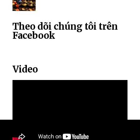
Theo dõi chúng tôi trên
Facebook
Video