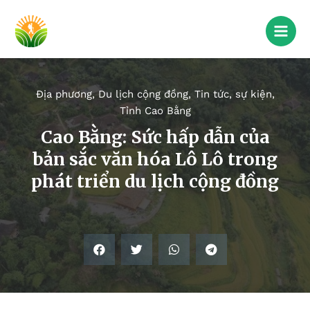
Địa phương
,
Du lịch cộng đồng
,
Tin tức, sự kiện
,
Tỉnh Cao Bằng
Cao Bằng: Sức hấp dẫn của
bản sắc văn hóa Lô Lô trong
phát triển du lịch cộng đồng