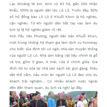
Lạc khoảng 16 km. Xóm có 62 hộ, gần 300 nhân
khẩu, 100% là người dân tộc Lô Lô. Trước đây, 50%
số hộ đồng bào Lô Lô ở Khuổi Khon là hộ nghèo,
cận nghèo. Từ khi người dân bắt tay vào làm du
lịch tỷ lệ hộ nghèo giảm rõ rệt.
Anh Pẩu Văn Phương, người dân bản Khuổi Khon,
một trong những hộ tham gia làm dịch vụ homstay
cho biết: Gia đình tôi có ngôi nhà sàn truyền thống
của người Lô Lô. Nhà làm bằng vật liệu chính là gỗ
và tre, gồm 5 gian, 4 mái, cửa ở chính giữa. Gia
đình tôi tu sửa lại nhà sàn sạch sẽ, gọn gàng, thêu
dệt thổ cẩm, nấu món ăn người Lô Lô đen cho du
khách trải nghiệm… Có nhiều khách nước ngoài
đến đến tham quan, du lịch và nghỉ lại đây.