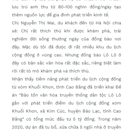
lưu trú anh thu từ 80-100 nghìn đồng/ngày tạo
thêm nguồn lực để gia đình phát triển kinh tế.
Chị Nguyễn Thị Mai, du khách đến từ Hà Nội chia
sẻ: Chị rất thích thú khi được khám phá, trải
nghiệm đời sống thường ngày của đồng bào nơi
đây. Mặc dù tôi đã được đi rất nhiều khu du lịch
cộng đồng ở vùng cao. Nhưng đồng bào Lô Lô ở
đây có bản sắc văn hóa rất đặc sắc, riêng biệt làm
rôi rất tò mò khám phá và thích thú.
Nhận thấy tiềm năng phát triển du lịch cộng đồng
từ xóm Khuổi Khon, tỉnh Cao Bằng đã triển khai Đề
án “Bảo tồn văn hóa truyền thống dân tộc Lô Lô
gắn với phát triển điểm du lịch cộng đồng xóm
Khuổi Khon, xã Kim Cúc, huyện Bảo Lạc, tỉnh Cao
Bằng” có tổng mức đầu tư 5 tỷ đồng. Trong năm
2020, dự án đã tu bổ, sửa chữa 5 ngôi nhà ở truyền