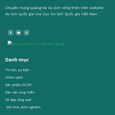
Chuyên trang quảng bá du lịch nông thôn trên website
du lịch quốc gia của Cục Du lịch Quốc gia Việt Nam
Danh mục
Tin tức, sự kiện
Chính sách
Sản phẩm OCOP
Sản vật vùng miền
Vẻ đẹp làng quê
Mô hình, kinh nghiêm